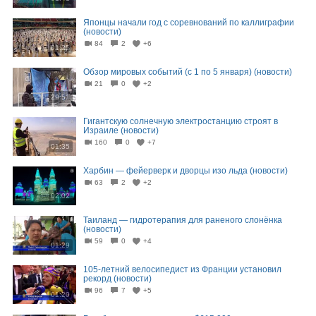
Японцы начали год с соревнований по каллиграфии
(новости)
84
2
+6
01:25
Обзор мировых событий (с 1 по 5 января) (новости)
21
0
+2
29:51
Гигантскую солнечную электростанцию строят в
Израиле (новости)
160
0
+7
01:35
Харбин — фейерверк и дворцы изо льда (новости)
63
2
+2
02:02
Таиланд — гидротерапия для раненого слонёнка
(новости)
59
0
+4
01:29
105-летний велосипедист из Франции установил
рекорд (новости)
96
7
+5
01:20