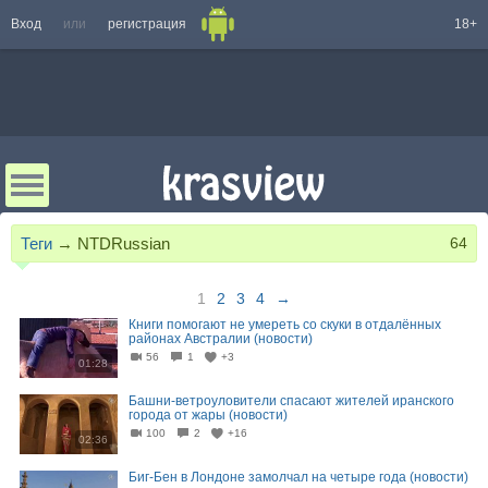
Вход
или
регистрация
18+
Теги
→
NTDRussian
64
1
2
3
4
→
Книги помогают не умереть со скуки в отдалённых
районах Австралии (новости)
56
1
+3
01:28
Башни-ветроуловители спасают жителей иранского
города от жары (новости)
100
2
+16
02:36
Биг-Бен в Лондоне замолчал на четыре года (новости)