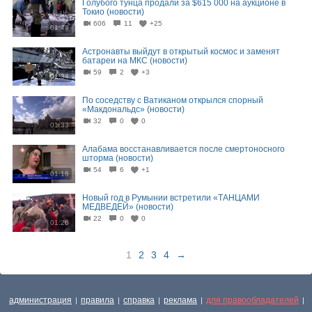
Голубого тунца продали за $615 000 на аукционе в
Токио (новости)
606
11
+25
01:49
Астронавты выйдут в открытый космос и заменят
батареи на МКС (новости)
59
2
+3
01:34
По соседству с Ватиканом открылся спорный
«Макдональдс» (новости)
32
0
0
01:33
Алабама восстанавливается после смертоносного
шторма (новости)
54
6
+1
01:16
Новый год в Румынии встретили «ТАНЦАМИ
МЕДВЕДЕЙ» (новости)
22
0
0
01:26
1
2
3
4
→
администрация
правила
справка
реклама
для правообладателей
|
|
|
|
|