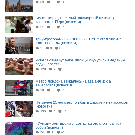
39
0
+2
01:08
Белая тигрица – самый популярный питомец
зоопарка в Перу (новости)
51
0
+1
01:11
Триумфатором ЗОЛОТОГО ГЛОБУСА стал мюзикл
«Ла-Ла-Ленд» (новости)
3
0
0
01:33
Исцеляющее купание: японцы окунулись в ледяную
воду (новости)
128
2
+3
01:11
Метро Лондона закрылось на два дня из-за
забастовки (новости)
28
0
+1
01:24
Не менее 25 человек погибли в Европе из-за морозов
(новости)
153
3
+5
01:56
«Умный» зонтик сам знает, когда его стоит взять с
собой (новости)
54
3
+2
01:41