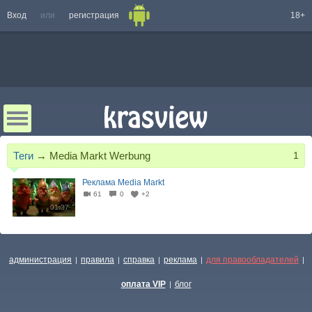
Вход
или
регистрация
18+
Теги
→
Media Markt Werbung
1
Реклама Media Markt
61
0
+2
01:37
администрация
правила
справка
реклама
для правообладателей
|
|
|
|
|
оплата VIP
блог
|