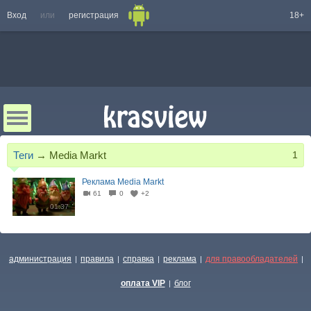
Вход
или
регистрация
18+
Теги
→
Media Markt
1
Реклама Media Markt
61
0
+2
01:37
администрация
правила
справка
реклама
для правообладателей
|
|
|
|
|
оплата VIP
блог
|