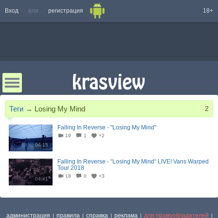
Вход
или
регистрация
18+
Теги
→
Losing My Mind
2
Falling In Reverse - "Losing My Mind"
19
1
+2
04:15
Falling In Reverse - “Losing My Mind“ LIVE! Vans Warped
Tour 2018
18
0
+3
04:41
администрация
правила
справка
реклама
для правообладателей
|
|
|
|
|