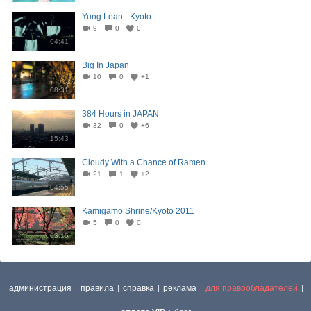
Yung Lean - Kyoto
9
0
0
04:41
Big In Japan
10
0
+1
08:31
384 Hours in JAPAN
32
0
+6
15:43
Cloudy With a Chance of Ramen
21
1
+2
04:55
Kamigamo Shrine/Kyoto 2011
5
0
0
03:15
администрация
правила
справка
реклама
для правообладателей
|
|
|
|
|