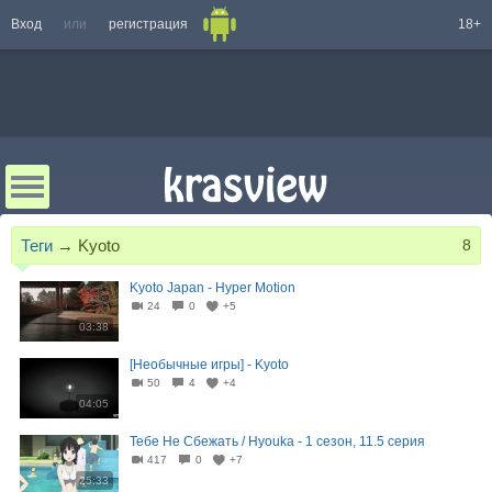
Вход
или
регистрация
18+
Теги
→
Kyoto
8
Kyoto Japan - Hyper Motion
24
0
+5
03:38
[Необычные игры] - Kyoto
50
4
+4
04:05
Тебе Не Сбежать / Hyouka - 1 сезон, 11.5 серия
417
0
+7
25:33