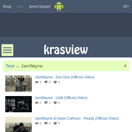
Вход
или
регистрация
18+
Теги
→
JamWayne
4
JamWayne - Doo Doo (Official Video)
4
0
0
03:43
JamWayne - Until (Official Video)
2
0
0
03:04
JamWayne & Adam Calhoun - Ready (Official Video)
9
0
0
04:37