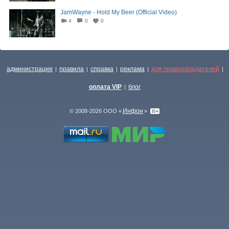
JamWayne - Hold My Beer (Official Video)
4
0
0
03:12
администрация
правила
справка
реклама
для правообладателей
|
|
|
|
|
оплата VIP
блог
|
Инфон
© 2008-2026 ООО «
»