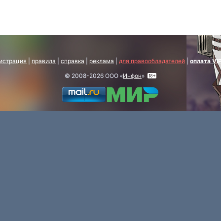
истрация
|
правила
|
справка
|
реклама
|
для правообладателей
|
оплата VI
© 2008-2026 ООО «
Инфон
»