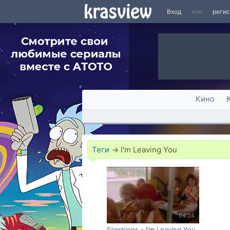
Вход
или
реги
Кино
Теги
→
I'm Leaving You
04:24
Scorpions - I'm Leaving You