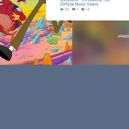
(Official Music Video)
24
1
+3
админ