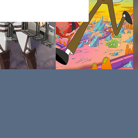
P
|
блог