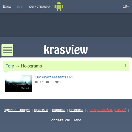
Вход
или
регистрация
18+
Теги
→
Holograms
1
Eric Prydz Presents EPIC
17
0
0
02:22
администрация
правила
справка
реклама
для правообладателей
|
|
|
|
|
оплата VIP
блог
|