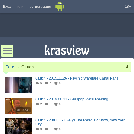
Вход
или
регистрация
18+
Теги
→
Clutch
4
Clutch - 2015.11.26 - Psychic Warefare Canal Paris
0
0
0
25:03
Clutch - 2019.06.22 - Graspop Metal Meeting
2
0
0
01:00:38
Clutch - 2001.... - Live @ The Metro TV Show, New York
City
0
0
0
18:45