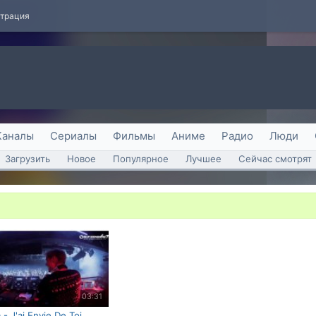
страция
Каналы
Сериалы
Фильмы
Аниме
Радио
Люди
Загрузить
Новое
Популярное
Лучшее
Сейчас смотрят
03:31
 - J'ai Envie De Toi