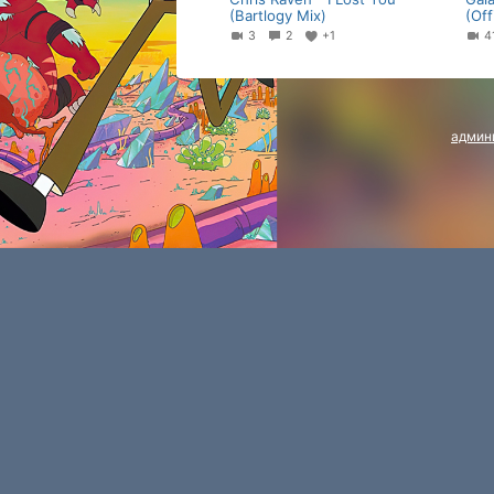
(Bartlogy Mix)
(Off
3
2
+1
админ