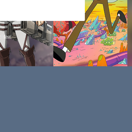
P
|
блог