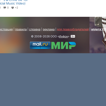
icial Music Video)
41
0
+2
истрация
|
правила
|
справка
|
реклама
|
для правообладателей
|
оплата VI
© 2008-2026 ООО «
Инфон
»