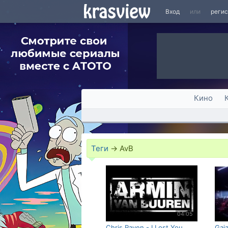
Вход
или
реги
Кино
Теги
→
AvB
04:05
Chris Raven - I Lost You
Gaia