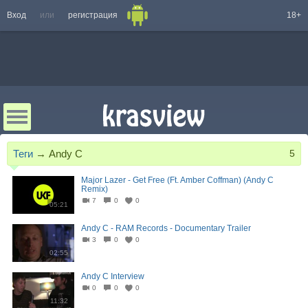
Вход
или
регистрация
18+
Теги
→
Andy C
5
Major Lazer - Get Free (Ft. Amber Coffman) (Andy C
Remix)
7
0
0
05:21
Andy C - RAM Records - Documentary Trailer
3
0
0
02:55
Andy C Interview
0
0
0
11:32