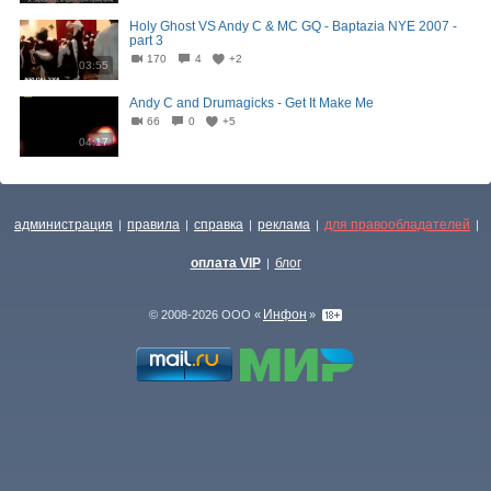
Holy Ghost VS Andy C & MC GQ - Baptazia NYE 2007 -
part 3
170
4
+2
03:55
Andy C and Drumagicks - Get It Make Me
66
0
+5
04:17
администрация
правила
справка
реклама
для правообладателей
|
|
|
|
|
оплата VIP
блог
|
Инфон
© 2008-2026 ООО «
»