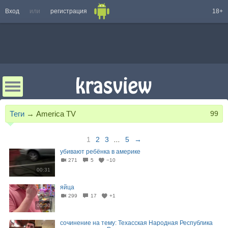
Вход
или
регистрация
18+
Теги
→
America TV
99
1
2
3
...
5
→
убивают ребёнка в америке
271
5
−10
00:31
яйца
299
17
+1
00:30
сочинение на тему: Техасская Народная Республика