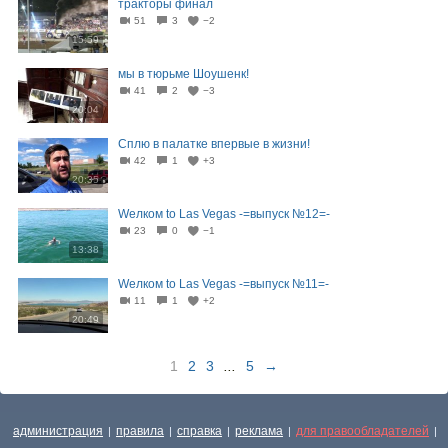
тракторы финал
51
3
−2
15:59
мы в тюрьме Шоушенк!
41
2
−3
20:04
Сплю в палатке впервые в жизни!
42
1
+3
20:35
Wелком to Las Vegas -=выпуск №12=-
23
0
−1
13:38
Wелком to Las Vegas -=выпуск №11=-
11
1
+2
20:49
1
2
3
...
5
→
администрация
правила
справка
реклама
для правообладателей
|
|
|
|
|