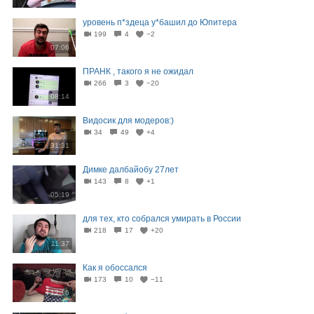
уровень п*здеца у*башил до Юпитера
199
4
−2
07:06
ПРАНК , такого я не ожидал
266
3
−20
08:14
Видосик для модеров:)
34
49
+4
31:31
Димке далбайобу 27лет
143
8
+1
05:19
для тех, кто собрался умирать в России
218
17
+20
11:37
Как я обоссался
173
10
−11
12:16