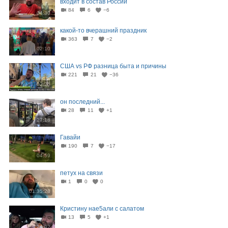
входит в состав России
84
6
−6
04:30
какой-то вчерашний праздник
363
7
−2
02:10
США vs РФ разница быта и причины
221
21
−36
02:25
он последний...
28
11
+1
27:18
Гавайи
190
7
−17
04:59
петух на связи
1
0
0
01:35:28
Кристину нае5али с салатом
13
5
+1
24:02