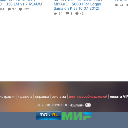
0 - 338 LM vs 7 RSAUM
MIYAKE - 5000 (For Logan
74
Sama on Kiss 16_07_2012)
014
37
+32
24
3
+2
истрация
|
правила
|
справка
|
реклама
|
для правообладателей
|
оплата VI
© 2008-2026 ООО «
Инфон
»