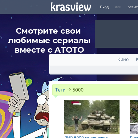
Вход
или
реги
Кино
Теги
→
5000
04:42
ДНР 5000 украинских
Rus