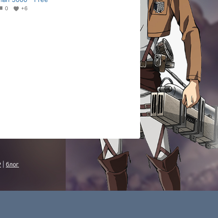
0
+6
P
|
блог