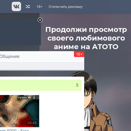
18+
Отключить рекламу
18+
Общение
5
03:43
an 5000 - Free