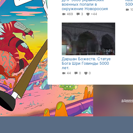
военных попали в
500
окружение Новороссия
1
469
3
+44
07:24
Даршан Божеств. Статуе
Бога Шри Говинды 5000
лет.
44
0
0
админ