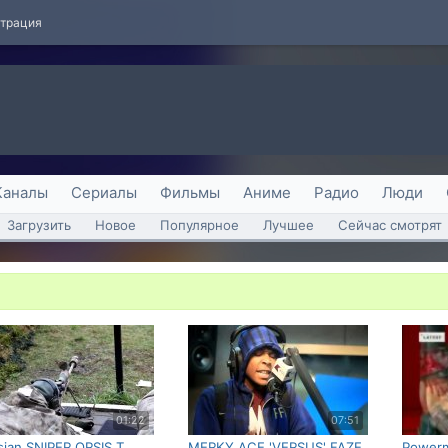
страция
Каналы
Сериалы
Фильмы
Аниме
Радио
Люди
Загрузить
Новое
Популярное
Лучшее
Сейчас смотрят
01:22
07:51
sian SNIPER ORSIS T
MERKY ACE 'VERSUS' FAZE
Powerm