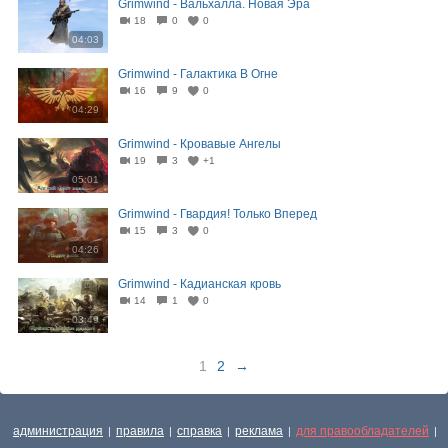
Grimwind - Вальхалла. Новая Эра
18
0
0
04:03
Grimwind - Галактика В Огне
16
9
0
04:29
Grimwind - Кровавые Ангелы
19
3
+1
05:01
Grimwind - Гвардия! Только Вперед
15
3
0
04:26
Grimwind - Кадианская кровь
14
1
0
03:49
1
2
→
администрация
правила
справка
реклама
для правообладателей
|
|
|
|
|