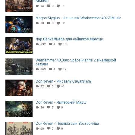
AIMusic
14
0
+1
05:08
Magos Stygius - Наш гнев! Warhammer 40k AIMusic
18
0
+2
04:32
Лор Вархаммера для чайников вкратце
132
1
+8
01:54
Warhammer 40,000: Space Marine 2 в немецкой
озвучке
168
1
+7
01:04
DonReven - Мираэль Сабатиэль
22
0
+1
03:26
DonReven - Имперский Марш
36
7
0
01:55
DonReven - Первый сын Востроянца
10
0
0
02:43