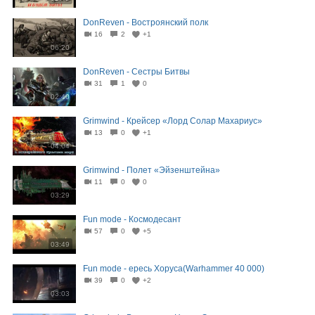
DonReven - Востроянский полк
16
2
+1
06:20
DonReven - Сестры Битвы
31
1
0
02:40
Grimwind - Крейсер «Лорд Солар Махариус»
13
0
+1
04:04
Grimwind - Полет «Эйзенштейна»
11
0
0
03:29
Fun mode - Космодесант
57
0
+5
03:49
Fun mode - ересь Хоруса(Warhammer 40 000)
39
0
+2
03:03