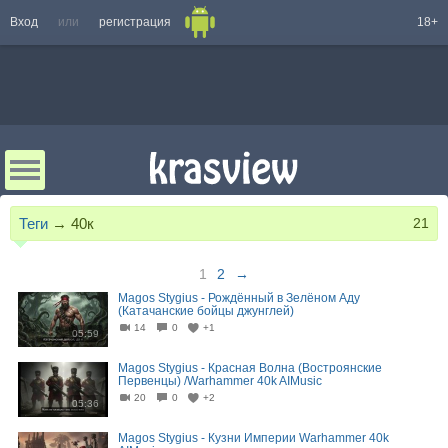
Вход
или
регистрация
18+
Теги
→
40к
21
1
2
→
Magos Stygius - Рождённый в Зелёном Аду
(Катачанские бойцы джунглей)
14
0
+1
05:59
Magos Stygius - Красная Волна (Востроянские
Первенцы) /Warhammer 40k AIMusic
20
0
+2
05:36
Magos Stygius - Кузни Империи Warhammer 40k