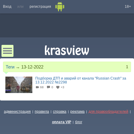
Вход
или
регистрация
18+
Теги
→
13-12-2022
1
Подборка ДТП и аварий от канала "Russian Crash" за
13.12.2022 №2298
68
0
+3
11:05
администрация
правила
справка
реклама
для правообладателей
|
|
|
|
|
оплата VIP
блог
|