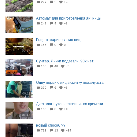
227
2
+23
00:34
Автомат для приготовления яичницы
247
4
−8
00:12
Рецепт маринования яиц
155
0
0
00:17
Сунтар. Яички подвезли. 90х нет.
136
48
−5
00:16
Одну порцию яиц в смятку пожалуйста
379
6
+8
00:11
Диетолог-путешественник во времени
155
3
+10
01:43
новый способ ??
713
13
−34
00:08