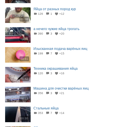
Яйца от разных пород кур
126
1
+12
01:30
а нечего чужие яйца трогать
390
3
+20
00:08
Изысканная подача варёных яиц
199
7
+15
00:51
Техника окрашивания яйца
120
3
+16
01:42
Машина для очистки варёных яиц
356
3
+21
00:13
Стальные яйца
353
7
+14
00:30