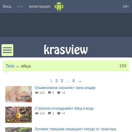
Вход
или
регистрация
18+
Теги
→
яйца
150
1
2
3
...
8
→
Осьминожиха охраняет свою кладку
143
0
+4
00:16
Стрекоза откладывает яйца в воду
114
1
+7
00:34
Луговая тиркушка защищает гнездо от трактора