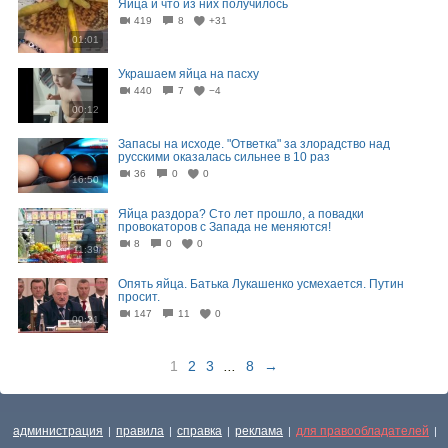
Яйца и что из них получилось⁠⁠
419
8
+31
01:01
Украшаем яйца на пасху
440
7
−4
00:12
Запасы на исходе. "Ответка" за злорадство над
русскими оказалась сильнее в 10 раз
36
0
0
16:50
Яйца раздора? Сто лет прошло, а повадки
провокаторов с Запада не меняются!
8
0
0
11:39
Опять яйца. Батька Лукашенко усмехается. Путин
просит.
147
11
0
00:21
1
2
3
...
8
→
администрация
правила
справка
реклама
для правообладателей
|
|
|
|
|