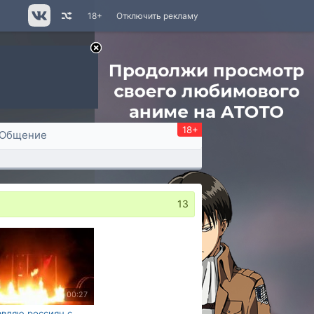
18+
Отключить рекламу
18+
Общение
13
00:27
вляю россиян с