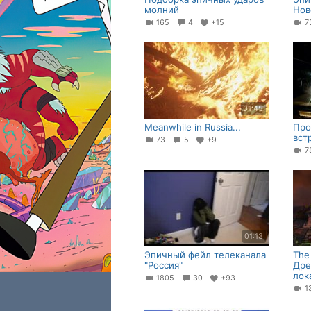
молний
Нов
165
4
+15
7
01:45
Meanwhile in Russia...
Про
вст
73
5
+9
7
01:13
Эпичный фейл телеканала
The
"Россия"
Дре
лок
1805
30
+93
1