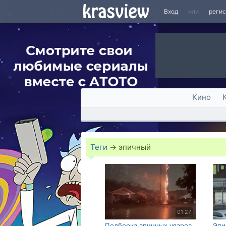
Вход
или
реги
Кино
Теги
→
эпичный
01:27
Подборка эпичных ударов
Эпи