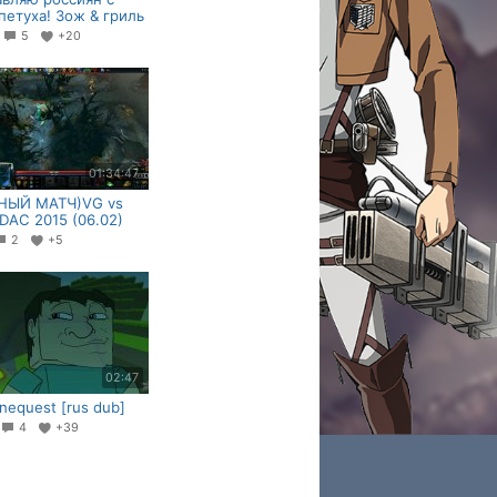
петуха! Зож & гриль
2
5
+20
01:34:47
НЫЙ МАТЧ)VG vs
 DAC 2015 (06.02)
2
+5
02:47
inequest [rus dub]
4
+39