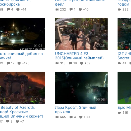
осибирска
фейл
годом 
58
4
+14
232
1
+10
22
01:03
07:35
сто эпичный дебил на
UNCHARTED 4 E3
(ЭПИЧ
речке!
2015(Эпичный геймплей)
Secret
39
17
+125
315
18
+59
41
04:11
00:08
 Beauty of Azeroth.
Лара Крофт. Эпичный
Epic M
нор! Красивые
прыжок
315
ации! Эпичный сюжет!
665
4
+30
37
3
+7