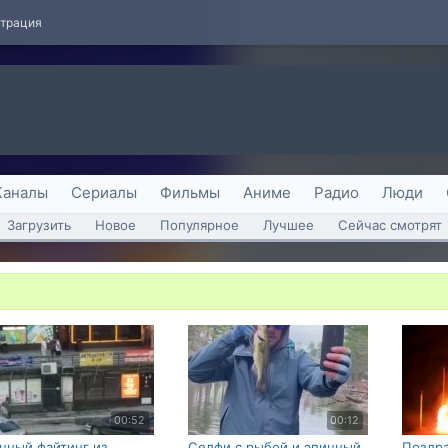
страция
Каналы
Сериалы
Фильмы
Аниме
Радио
Люди
Загрузить
Новое
Популярное
Лучшее
Сейчас смотрят
00:52
00:12
чный файтинг из
Селфи с рыбой и эпичный
Поздра