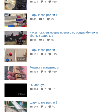
124
3
+15
01:00
Шариковое ралли 4
43
0
+5
01:30
Часы показывающие время с помощью белых и
чёрных шариков
95
1
+6
00:25
Шариковое ралли 3
131
6
+15
01:02
Рогатка с магазином
415
6
+19
00:20
Ой лопнул
364
2
+8
00:04
Шариковое ралли 2
149
1
+9
01:20