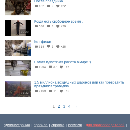
После праздника
682
2
+22
00:07
Когда есть свободное время .
588
3
+20
00:20
Кот-физик
618
2
+28
00:18
Самая идиотская работа в мире :)
1954
37
+65
01:40
1.5 миллиона воздушных шариков или как превратить
праздник в трагедию
2159
11
+52
01:32
1
2
3
4
→
администрация
правила
справка
реклама
для правообладателей
|
|
|
|
|