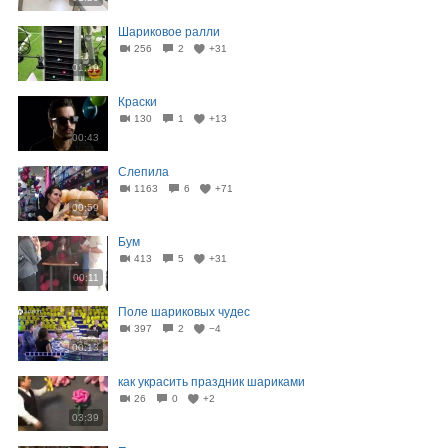
Шариковое ралли
256
2
+31
01:19
Краски
130
1
+13
00:43
Слепила
1163
6
+71
00:59
Бум
413
5
+31
00:11
Поле шариковых чудес
397
2
−4
00:13
как украсить праздник шариками
26
0
+2
03:39