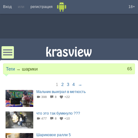
Вход
или
регистрация
18+
Теги
→
шарики
65
1
2
3
4
→
Мальчик выиграл в меткость
398
8
+22
00:12
что это так бумкнуло ???
477
8
+10
00:37
Шариковое ралли 5