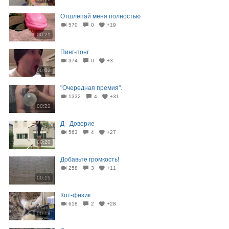
Отшлепай меня полностью
570
0
+19
00:21
Пинг-понг
374
0
+3
00:02
"Очередная премия".
1332
4
+31
00:22
Д - Доверие
563
4
+27
00:20
Добавьте громкость!
258
3
+11
00:15
Кот-физик
618
2
+28
00:18