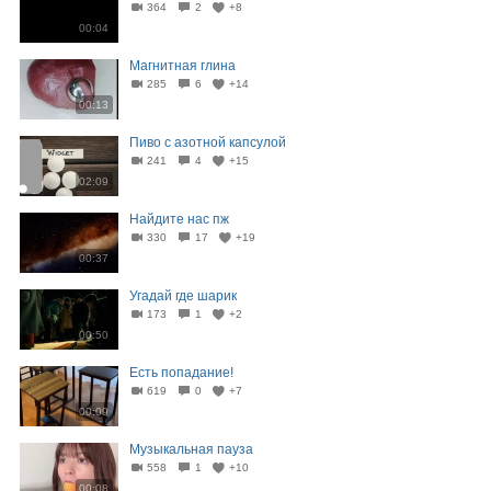
364
2
+8
00:04
Магнитная глина
285
6
+14
00:13
Пиво с азотной капсулой
241
4
+15
02:09
Найдите нас пж
330
17
+19
00:37
Угадай где шарик
173
1
+2
00:50
Есть попадание!
619
0
+7
00:09
Музыкальная пауза
558
1
+10
00:08