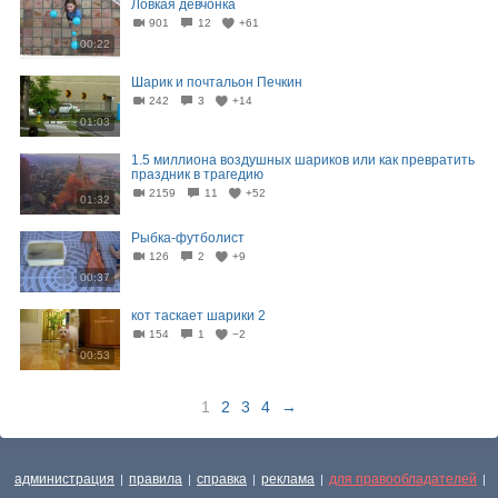
Ловкая девчонка
901
12
+61
00:22
Шарик и почтальон Печкин
242
3
+14
01:03
1.5 миллиона воздушных шариков или как превратить
праздник в трагедию
2159
11
+52
01:32
Рыбка-футболист
126
2
+9
00:37
кот таскает шарики 2
154
1
−2
00:53
1
2
3
4
→
администрация
правила
справка
реклама
для правообладателей
|
|
|
|
|