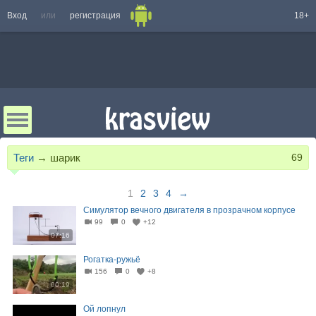
Вход
или
регистрация
18+
Теги
→
шарик
69
1
2
3
4
→
Симулятор вечного двигателя в прозрачном корпусе
99
0
+12
07:16
Рогатка-ружьё
156
0
+8
00:19
Ой лопнул