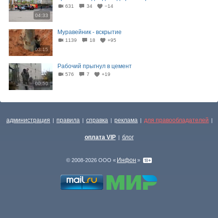
631
34
−14
04:33
Муравейник - вскрытие
1139
18
+95
03:15
Рабочий прыгнул в цемент
576
7
+19
00:50
администрация
правила
справка
реклама
для правообладателей
|
|
|
|
|
оплата VIP
блог
|
Инфон
© 2008-2026 ООО «
»