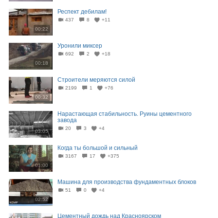
Респект дебилам!
437
8
+11
00:22
Уронили миксер
692
2
+18
00:18
Строители меряются силой
2199
1
+76
00:32
Нарастающая стабильность. Руины цементного
завода
20
3
+4
03:05
Когда ты большой и сильный
3167
17
+375
01:00
Машина для производства фундаментных блоков
51
0
+4
02:52
Цементный дождь над Красноярском