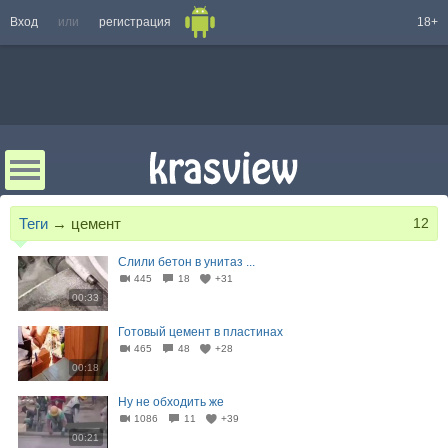
Вход
или
регистрация
18+
Теги
→
цемент
12
Слили бетон в унитаз ...
445
18
+31
00:33
Готовый цемент в пластинах
465
48
+28
00:18
Ну не обходить же
1086
11
+39
00:21