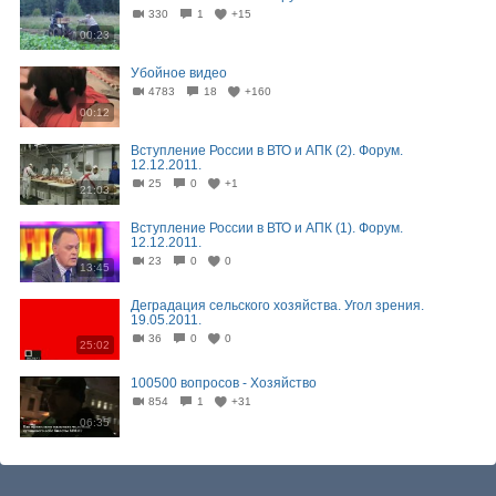
330
1
+15
00:23
Убойное видео
4783
18
+160
00:12
Вступление России в ВТО и АПК (2). Форум.
12.12.2011.
25
0
+1
21:03
Вступление России в ВТО и АПК (1). Форум.
12.12.2011.
23
0
0
13:45
Деградация сельского хозяйства. Угол зрения.
19.05.2011.
36
0
0
25:02
100500 вопросов - Хозяйство
854
1
+31
06:35