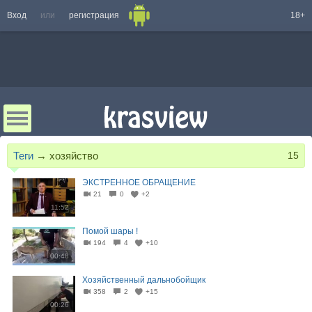
Вход
или
регистрация
18+
Теги
→
хозяйство
15
ЭКСТРЕННОЕ ОБРАЩЕНИЕ
21
0
+2
11:52
Помой шары !
194
4
+10
00:48
Хозяйственный дальнобойщик
358
2
+15
00:26