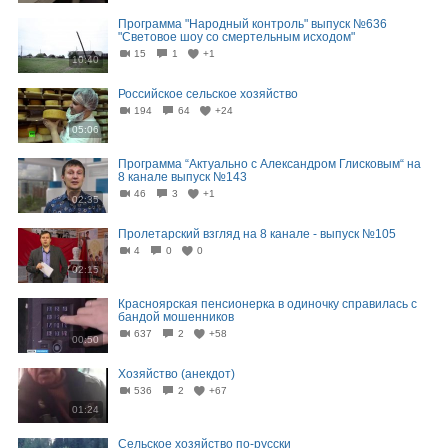
Программа "Народный контроль" выпуск №636
"Световое шоу со смертельным исходом"
15
1
+1
10:40
Российское сельское хозяйство
194
64
+24
05:06
Программа “Актуально с Александром Глисковым“ на
8 канале выпуск №143
46
3
+1
02:35
Пролетарский взгляд на 8 канале - выпуск №105
4
0
0
02:15
Красноярская пенсионерка в одиночку справилась с
бандой мошенников
637
2
+58
00:50
Хозяйство (анекдот)
536
2
+67
01:24
Сельское хозяйство по-русски