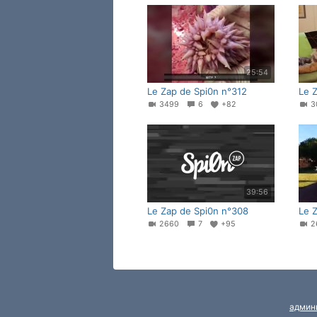
25:54
Le Zap de Spi0n n°312
Le 
3499
6
+82
3
39:56
Le Zap de Spi0n n°308
Le 
2660
7
+95
2
админ