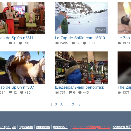
22:57
26:37
Zap de Spi0n n°311
Le Zap de Spi0n com n°310
Le Zap
060
4
+90
2495
12
+109
197
16:28
00:24
Zap de Spi0n n°307
Шедевральный репортаж
The Za
634
12
+80
761
6
+45
137
1
2
3
...
7
→
истрация
|
правила
|
справка
|
реклама
|
для правообладателей
|
оплата VI