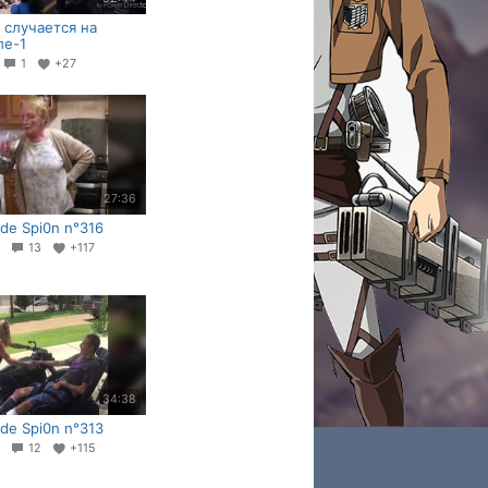
 случается на
ле-1
3
1
+27
27:36
 de Spi0n n°316
9
13
+117
34:38
 de Spi0n n°313
9
12
+115