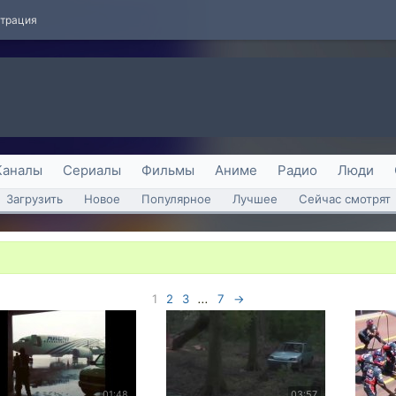
страция
Каналы
Сериалы
Фильмы
Аниме
Радио
Люди
Загрузить
Новое
Популярное
Лучшее
Сейчас смотрят
1
2
3
...
7
→
01:48
03:57