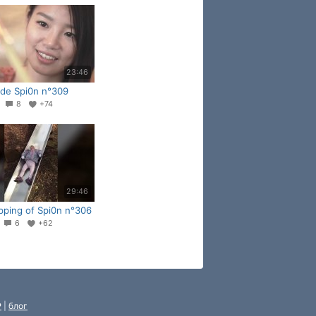
23:46
 de Spi0n n°309
9
8
+74
29:46
pping of Spi0n n°306
1
6
+62
P
|
блог