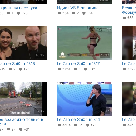
ационная веселуха
Идиот VS Бензопила
Всякое
Форму
68
1
+23
254
2
+14
65
16:15
17:12
Zap de Spi0n n°318
Le Zap de Spi0n n°317
Le Zap
215
2
+25
2724
8
+32
352
05:35
26:17
ое возможно только в
Le Zap de Spi0n n°314
Le Zap
сии
3394
15
+72
345
27
24
−31