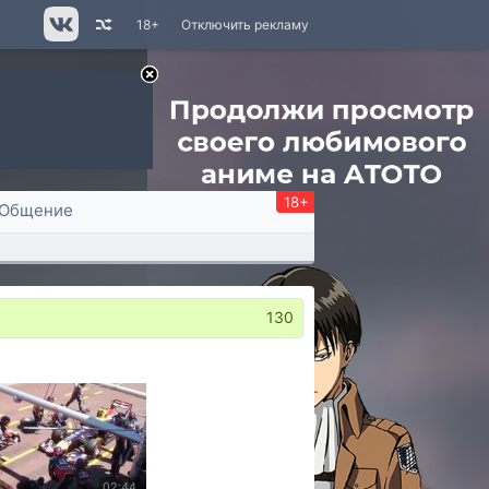
18+
Отключить рекламу
18+
Общение
130
02:44