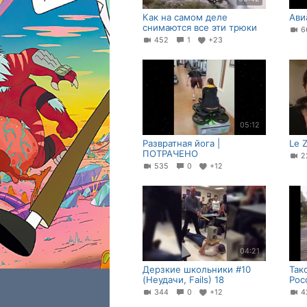
Как на самом деле
Ави
снимаются все эти трюки
6
452
1
+23
05:12
Развратная йога |
Le 
ПОТРАЧЕНО
2
535
0
+12
04:21
Дерзкие школьники #10
Так
(Неудачи, Fails) 18
Рос
344
0
+12
4