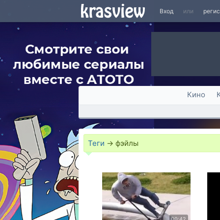
Вход
или
реги
Кино
Теги
→
фэйлы
00:42