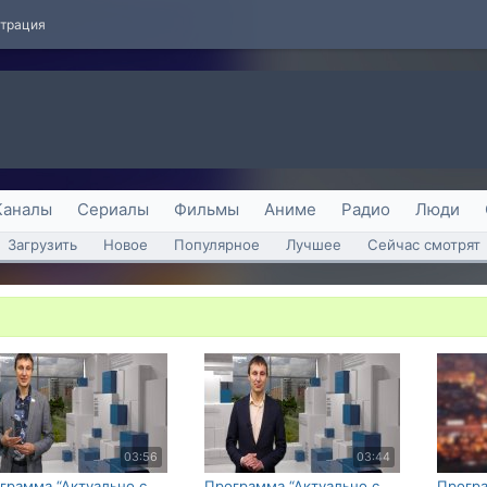
страция
Каналы
Сериалы
Фильмы
Аниме
Радио
Люди
Загрузить
Новое
Популярное
Лучшее
Сейчас смотрят
03:56
03:44
грамма “Актуально с
Программа “Актуально с
Програ