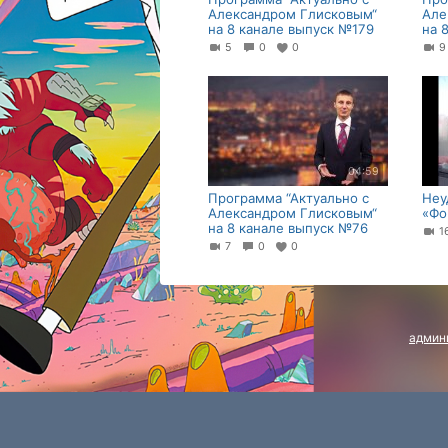
Александром Глисковым“
Але
на 8 канале выпуск №179
на 
5
0
0
04:59
Программа “Актуально с
Неу
Александром Глисковым“
«Фо
на 8 канале выпуск №76
1
7
0
0
админ