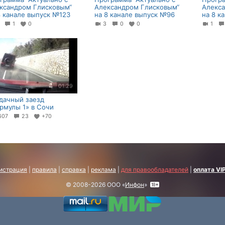
ксандром Глисковым“
Александром Глисковым“
Алекс
8 канале выпуск №123
на 8 канале выпуск №96
на 8 к
9
1
0
3
0
0
1
01:29
дачный заезд
рмулы 1» в Сочи
607
23
+70
истрация
|
правила
|
справка
|
реклама
|
для правообладателей
|
оплата VI
© 2008-2026 ООО «
Инфон
»