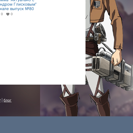
андром Глисковым“
анале выпуск №80
0
0
P
|
блог