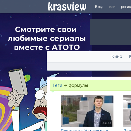
Вход
или
реги
Кино
Теги
→
формулы
03:00
Программа “Актуально с
Про