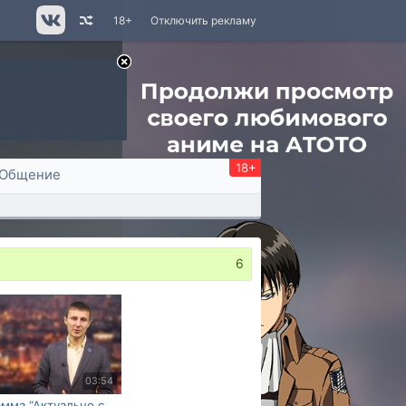
18+
Отключить рекламу
18+
Общение
6
03:54
мма “Актуально с