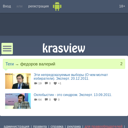
Вход
или
регистрация
18+
Теги
→
федоров валерий
2
Эти непредсказуемые выборы (О чем молчат
избиратели). Эксперт. 20.12.2011.
19
0
+1
03:56
Охлобыстин - это синдром. Эксперт. 13.09.2011.
64
0
0
03:32
администрация
правила
справка
реклама
для правообладателей
|
|
|
|
|