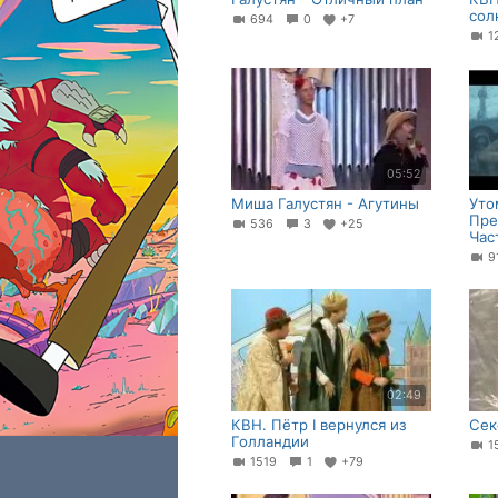
сол
694
0
+7
1
05:52
Миша Галустян - Агутины
Уто
Пре
536
3
+25
Час
02:49
КВН. Пётр I вернулся из
Сек
Голландии
1
1519
1
+79