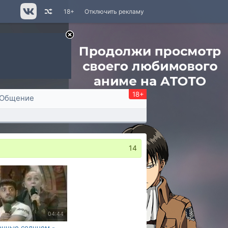
18+
Отключить рекламу
18+
Общение
14
04:44
енные солнцем -