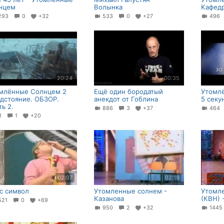
нцем
Волынка
Kафедр
293
0
+32
533
0
+27
49
20:24
00:35
млённые Солнцем 2
Ещё один бородатый
Утомл
дстояние. ОБЗОР.
анекдот от Гоблина
5 секу
ть 2.
886
3
+37
46
91
1
+20
02:07
02:19
с символ
Утомленные солнем -
Утомл
Казанова
(КВН) 
521
0
+69
950
2
+32
144