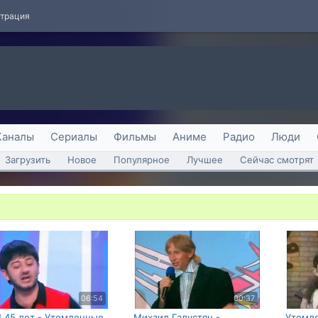
страция
Каналы
Сериалы
Фильмы
Аниме
Радио
Люди
Загрузить
Новое
Популярное
Лучшее
Сейчас смотрят
06:54
00:37
 45 лет - Утомленные
Михаил Галустян -
Утомл