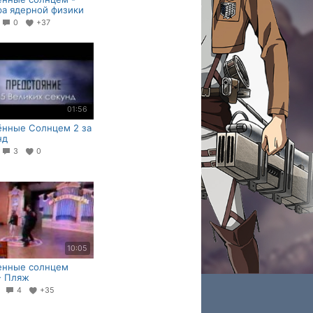
а ядерной физики
6
0
+37
01:56
ённые Солнцем 2 за
нд
4
3
0
10:05
енные солнцем
- Пляж
5
4
+35