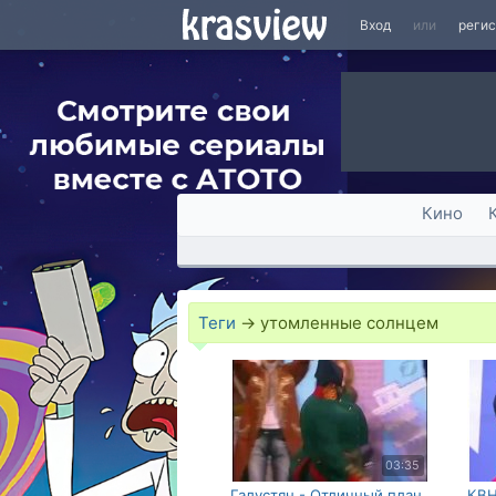
Вход
или
реги
Кино
Теги
→
утомленные солнцем
03:35
Галустян - Отличный план
КВН