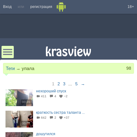
Вход
или
регистрация
18+
Теги
→
упала
98
1
2
3
...
5
→
нехороший спуск
411
4
−2
00:20
краткость сестра таланта ...
642
2
+37
00:07
дошутился