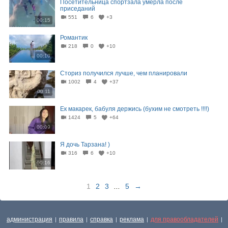
Посетительница спортзала умерла после
приседаний
551
6
+3
00:15
Романтик
218
0
+10
00:10
Сториз получился лучше, чем планировали
1002
4
+37
00:11
Ек макарек, бабуля держись (бухим не смотреть !!!!)
1424
5
+64
00:09
Я дочь Тарзана! )
316
6
+10
00:16
1
2
3
...
5
→
администрация
правила
справка
реклама
для правообладателей
|
|
|
|
|