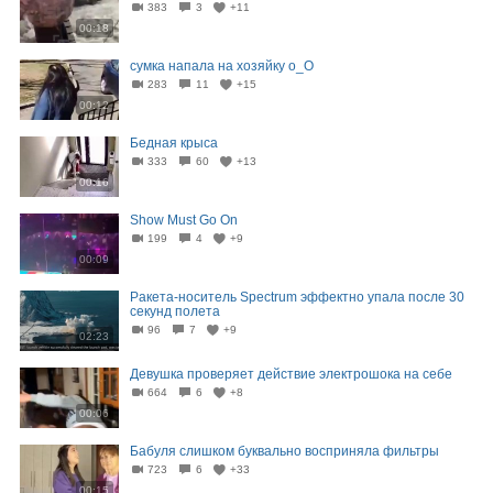
383
3
+11
00:18
сумка напала на хозяйку о_О
283
11
+15
00:12
Бедная крыса
333
60
+13
00:16
Show Must Go On
199
4
+9
00:09
Ракета-носитель Spectrum эффектно упала после 30
секунд полета
96
7
+9
02:23
Девушка проверяет действие электрошока на себе
664
6
+8
00:06
Бабуля слишком буквально восприняла фильтры
723
6
+33
00:15