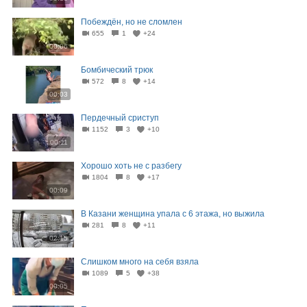
Побеждён, но не сломлен
655
1
+24
00:06
Бомбический трюк
572
8
+14
00:03
Пердечный сриступ
1152
3
+10
00:11
Хорошо хоть не с разбегу
1804
8
+17
00:09
В Казани женщина упала с 6 этажа, но выжила
281
8
+11
02:15
Слишком много на себя взяла
1089
5
+38
00:05