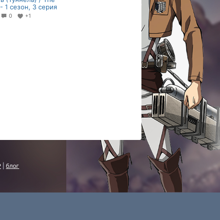
- 1 сезон, 3 серия
3
0
+1
P
|
блог