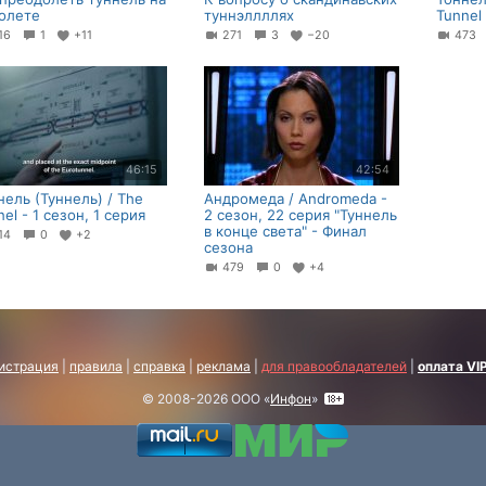
олете
туннэллллях
Tunnel 
16
1
+11
271
3
−20
47
46:15
42:54
нель (Туннель) / The
Андромеда / Andromeda -
el - 1 сезон, 1 серия
2 сезон, 22 серия "Туннель
в конце света" - Финал
14
0
+2
сезона
479
0
+4
истрация
|
правила
|
справка
|
реклама
|
для правообладателей
|
оплата VI
© 2008-2026 ООО «
Инфон
»