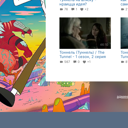
нраицца идея?
сам
76
1
+2
2
46:10
Тоннель (Туннель) / The
Тон
Tunnel - 1 сезон, 2 серия
Tunn
567
0
+1
8
админ