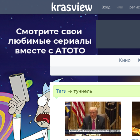
Вход
или
реги
Кино
Теги
→
туннель
00:17
туннель на аляску -
как