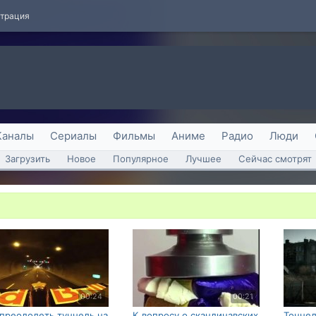
страция
Каналы
Сериалы
Фильмы
Аниме
Радио
Люди
Загрузить
Новое
Популярное
Лучшее
Сейчас смотрят
00:24
00:21
 преодолеть туннель на
К вопросу о скандинавских
Тоннел