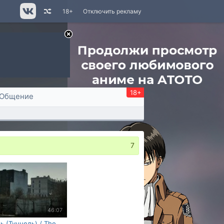
18+
Отключить рекламу
18+
Общение
7
46:07
ь (Туннель) / The