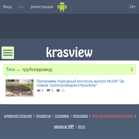
Вход
или
регистрация
18+
Теги
→
трубопрровод
1
Программа Народный контроль выпуск №189 "За
новым трубопроводом в КрасКом "
9
0
+1
04:30
администрация
правила
справка
реклама
для правообладателей
|
|
|
|
|
оплата VIP
блог
|