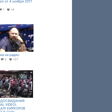
оп от 4 ноября 2017
1
+4
04:49
ка на радио
9
2
+27
07:29
ЙДОСВИДАНИЯ
IAL VIDEO).
АЛ! КИРКОРОВ