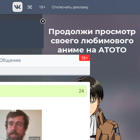
18+
Отключить рекламу
18+
Общение
24
07:39