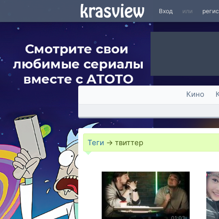
Вход
или
реги
Кино
Теги
→
твиттер
01:03