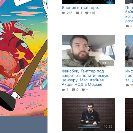
Япония в твиттере.
Поп
бай
216
1
+15
ког
раз
8
01:01:09
Фейсбук, Твиттер под
Инф
запрет за политическую
про
цензуру. Масштабная
защ
Акция НОД в Москве
1
1
0
+1
10:22