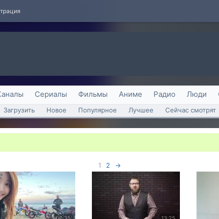
страция
Каналы
Сериалы
Фильмы
Аниме
Радио
Люди
Загрузить
Новое
Популярное
Лучшее
Сейчас смотрят
1
2
→
02:35
13:25