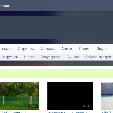
страция
Каналы
Сериалы
Фильмы
Аниме
Радио
Люди
Загрузить
Новое
Популярное
Лучшее
Сейчас смотрят
02:43
02:47
 BAD/Актеры, у
"Мстители" - неудачные и
КЛИП 