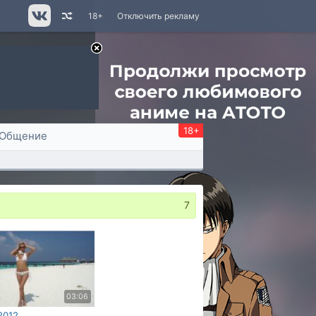
18+
Отключить рекламу
18+
Общение
7
03:06
2012