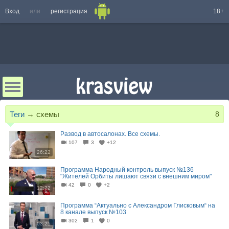
Вход
или
регистрация
18+
Теги
→
схемы
8
Развод в автосалонах. Все схемы.
107
3
+12
26:22
Программа Народный контроль выпуск №136
"Жителей Орбиты лишают связи с внешним миром"
42
0
+2
12:22
Программа “Актуально с Александром Глисковым“ на
8 канале выпуск №103
302
1
0
03:25