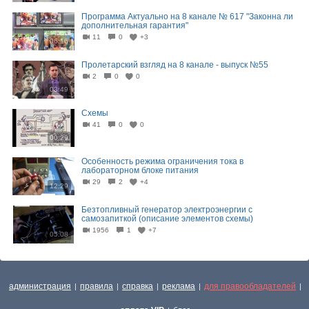
Программа Актуально на 8 канале № 617 "Законна ли
дополнительная гарантия"
11
0
+3
06:16
Пролетарский взгляд на 8 канале - выпуск №55
2
0
0
03:49
Схемы
41
0
0
00:29
Особенность режима ограничения тока в
лабораторном блоке питания
29
2
+4
12:29
Безтопливный генератор электроэнергии с
самозапиткой (описание элементов схемы)
1956
1
+7
05:08
администрация
правила
справка
реклама
для правообладателей
|
|
|
|
|