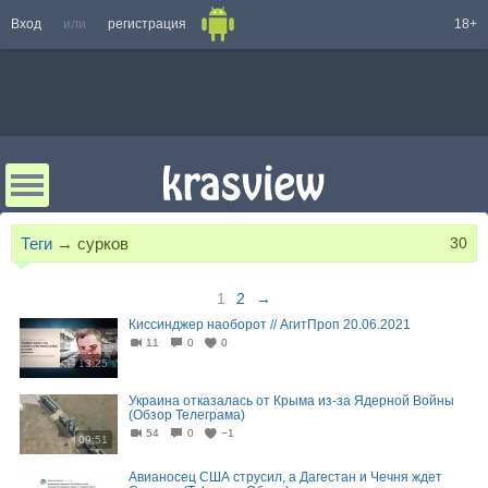
Вход
или
регистрация
18+
Теги
→
сурков
30
1
2
→
Киссинджер наоборот // АгитПроп 20.06.2021
11
0
0
13:25
Украина отказалась от Крыма из-за Ядерной Войны
(Обзор Телеграма)
54
0
−1
09:51
Авианосец США струсил, а Дагестан и Чечня ждет