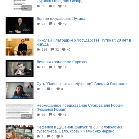
Суркова (Telegram.Обзор)
55
0
+4
07:10
Долгое государство Путина
22
1
+2
15:00
Николай Платошкин о "государстве Путина": 20 лет в
никуда
116
32
−5
09:08
Лишняя хромосома Суркова.
12
1
+2
16:25
Суть "Одиночества полукровки". Алексей Дзермант
2
0
0
09:22
Неожиданное предсказание Суркова для России
(Романов Роман)
56
0
+1
04:17
Фефелов и Душенов. Выпуск № 63. Головоломка
сурволкера. Сало, кровь и немножко нервно
3
0
0
32:22