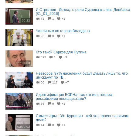
И.Стрелков - Доклад о роли Суркова в сливе Донбасса
[31_01_2016]
41
1
+1
06:22
Чаплиным по голове Володина
23
0
+1
04:01
Кто такой Сурков для Путина
693
1
−3
01:03
Невзоров. 97% населения будут думать лишь то, что
им скажут по ТВ.
60
117
+7
30:08
Идентификация БОРНа: так кто же стоял за
российскими неонацистами?
36
0
+1
08:28
Смысл игры - 39 - Кургинян - чей это проект на самом
деле?
14
0
+1
03:39:02