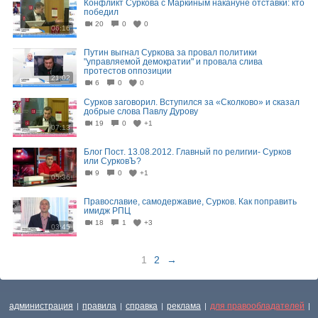
Конфликт Суркова с Маркиным накануне отставки: кто
победил
20
0
0
06:16
Путин выгнал Суркова за провал политики
"управляемой демократии" и провала слива
протестов оппозиции
21:02
6
0
0
Сурков заговорил. Вступился за «Сколково» и сказал
добрые слова Павлу Дурову
19
0
+1
07:13
Блог Пост. 13.08.2012. Главный по религии- Сурков
или СурковЪ?
9
0
+1
05:36
Православие, самодержавие, Сурков. Как поправить
имидж РПЦ
18
1
+3
03:45
1
2
→
администрация
правила
справка
реклама
для правообладателей
|
|
|
|
|