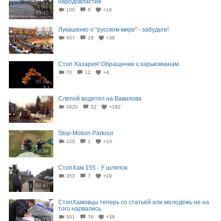
народовластие
100
6
+16
05:45
Лукашенко о "русском мире" - забудьте!
457
18
+38
00:51
Стоп Хазария! Обращение к харьковчанам.
70
12
+4
06:09
Слепой водятел на Вавилова
3420
52
+182
02:35
Stop-Motion Parkour
120
1
+13
01:34
СтопХам 155 - У шлепок
353
7
+19
04:47
СтопХамовцы теперь со статьёй или молодёжь не на
того нарвались
501
76
+38
21:13