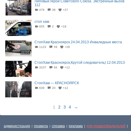
Липовый герой Советского Союза. Экстренный вызов
112
478
38
+27
03:51
стоп хам
655
2
+18
04:09
СтопХам Красноярск 24.04.2013 Инвалидные места.
1123
59
+28
06:04
СтопХам Красноярск,Крутой следователь) 12.04.2013
3107
94
+12
06:16
СтопХам — КРАСНОЯРСК
639
20
+12
12:41
1
2
3
4
→
администрация
правила
справка
реклама
для правообладателей
|
|
|
|
|