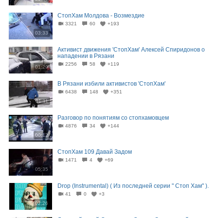
СтопХам Молдова - Возмездие
3321
60
+193
03:33
Активист движения 'СтопХам' Алексей Спиридонов о
нападении в Рязани
2256
58
+119
01:29
В Рязани избили активистов 'СтопХам'
6438
148
+351
01:11
Разговор по понятиям со стопхамовцем
4876
34
+144
00:12
СтопХам 109 Давай Задом
1471
4
+69
05:35
Drop (Instrumental) ( Из последней серии " Стоп Хам" ).
41
0
+3
02:26