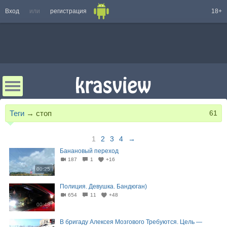
Вход
или
регистрация
18+
Теги
→
стоп
61
1
2
3
4
→
Банановый переход
187
1
+16
00:25
Полиция. Девушка. Бандюган)
654
11
+48
00:48
В бригаду Алексея Мозгового Требуются. Цель —