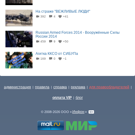
02:40
На страже "ВЕЖЛИВЫЕ ЛЮДИ"
392
4
+41
02:03
Russian Armed Forces 2014 - Вооружённые Силы
России 2014
459
9
+50
03:01
Агитка ККСО от СИБУПа
169
0
−1
02:15
администрация
правила
справка
реклама
для правообладателей
|
|
|
|
|
оплата VIP
блог
|
Инфон
© 2008-2026 ООО «
»