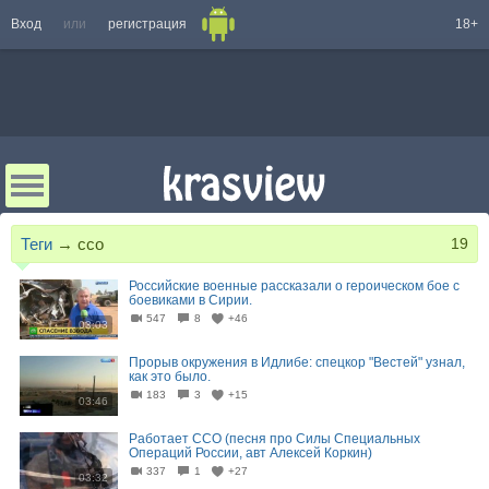
Вход
или
регистрация
18+
Теги
→
ссо
19
Российские военные рассказали о героическом бое с
боевиками в Сирии.
547
8
+46
03:03
Прорыв окружения в Идлибе: спецкор "Вестей" узнал,
как это было.
183
3
+15
03:46
Работает ССО (песня про Силы Специальных
Операций России, авт Алексей Коркин)
337
1
+27
03:32