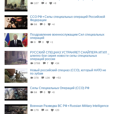
107
4
+8
03:16
ССО РФ • Силы специальных операций Российской
Федерации
84
0
+4
03:16
Поздравление военнослужащим Сил специальных
операций
9
0
+1
01:37
РУССКИЙ СПЕЦНАЗ УСТРАНЯЕТ СНАЙПЕРА ИГИЛ _
алеппо бои сирия новости силы специальных
операций россии
01:22
3788
7
+34
Новый российский спецназ (ССО), который НАТО не
по зубам
378
136
+53
03:15
Силы Специальных Операций (ССО) РФ
84
0
+6
02:31
Военная Разведка ВС РФ • Russian Military Intelligence
179
44
+20