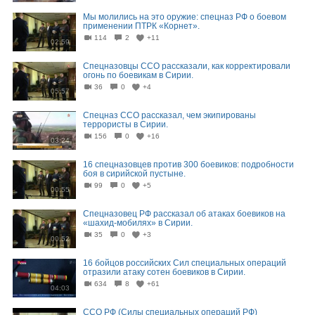
Мы молились на это оружие: спецназ РФ о боевом
применении ПТРК «Корнет».
114
2
+11
02:59
Спецназовцы ССО рассказали, как корректировали
огонь по боевикам в Сирии.
36
0
+4
05:57
Спецназ ССО рассказал, чем экипированы
террористы в Сирии.
156
0
+16
03:24
16 спецназовцев против 300 боевиков: подробности
боя в сирийской пустыне.
99
0
+5
00:55
Спецназовец РФ рассказал об атаках боевиков на
«шахид-мобилях» в Сирии.
35
0
+3
00:52
16 бойцов российских Сил специальных операций
отразили атаку сотен боевиков в Сирии.
634
8
+61
04:03
ССО РФ (Силы специальных операций РФ)