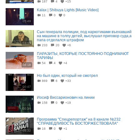
187
4
+15
Kalax | Shibuya Lights [Music Video]
11
0
0
05:49
Сын генерала полиции, под наркотиками въехавший
на машине в толпу детей, выслушал приговор суда,а
папа отделался штрафом
03:19
233
20
+6
ПАРАЗИТЫ, КОТОРЫЕ ПОСТОЯННО ПОДНИМАЮТ
ТАРИФЫ
54
4
+4
08:18
Но был один, который не смотрел
869
6
+33
00:47
Иосиф Виссарионович на линии
158
0
+19
00:36
Программа "Спецрепортаж" на 8 канале №232
"СПРАВЕДЛИВОСТЬ ВОСТОРЖЕСТВОВАЛА"
16
0
+1
09:32