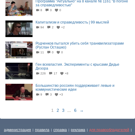
Программа "Актуально" на 8 канале № 1161 "В погоне
за справедливостью"
8
0
0
03:10
Капитализм и справедливость | 99 мыслей
94
2
+2
07:51
Родченков пытался убить себя транквилизаторами
(Руслан Осташко)
11
0
0
04:16
Ген всевластия. Эксперименты с крысами Дидье
Дезора
226
17
+8
02:41
Большинство россиян поддерживает левые и
коммунистические идеи
9
3
+3
06:10
1
2
3
...
6
→
администрация
правила
справка
реклама
для правообладателей
|
|
|
|
|