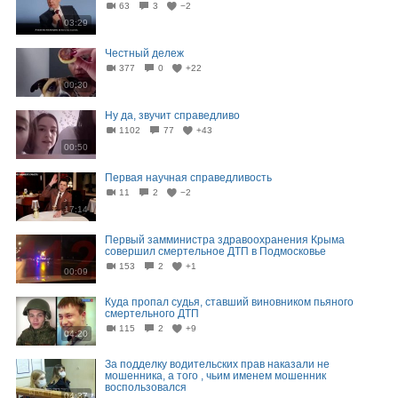
63
3
−2
03:29
Честный дележ
377
0
+22
00:30
Ну да, звучит справедливо
1102
77
+43
00:50
Первая научная справедливость
11
2
−2
17:14
Первый замминистра здравоохранения Крыма
совершил смертельное ДТП в Подмосковье
153
2
+1
00:09
Куда пропал судья, ставший виновником пьяного
смертельного ДТП
115
2
+9
04:20
За подделку водительских прав наказали не
мошенника, а того , чьим именем мошенник
воспользовался
04:37