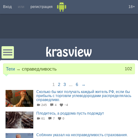
Вход
или
регистрация
18+
Теги
→
справедливость
102
1
2
3
...
6
→
Сколько бы мог получать каждый житель РФ, если бы
прибыль с торговли углеводородами распределялась
справедливо.
00:46
245
4
−4
Плодитесь, а роддома пусть подождут
61
7
0
02:09
Собянин указал на несправедливость страхования.