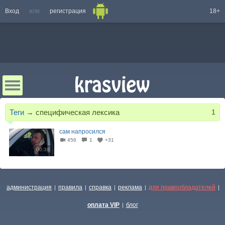
Вход
или
регистрация
18+
Теги
→
специфическая лексика
1
сам напросился
456
1
+31
00:30
администрация
правила
справка
реклама
для правообладателей
|
|
|
|
|
оплата VIP
блог
|