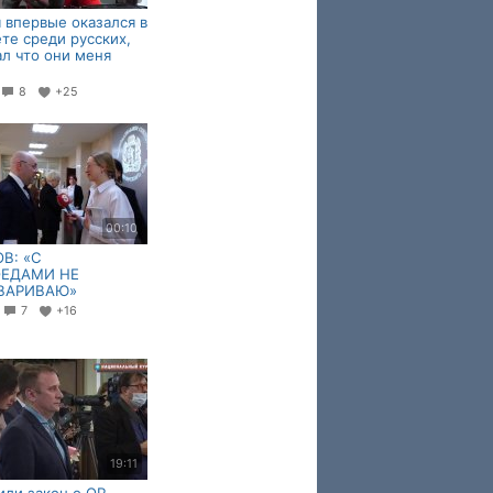
я впервые оказался в
те среди русских,
л что они меня
8
+25
00:10
В: «С
ЕДАМИ НЕ
ВАРИВАЮ»
8
7
+16
19:11