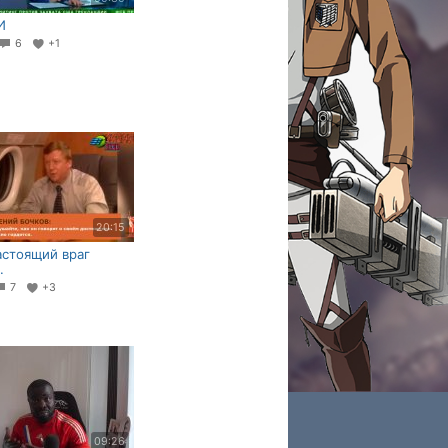
И
6
+1
20:15
астоящий враг
.
7
+3
09:26