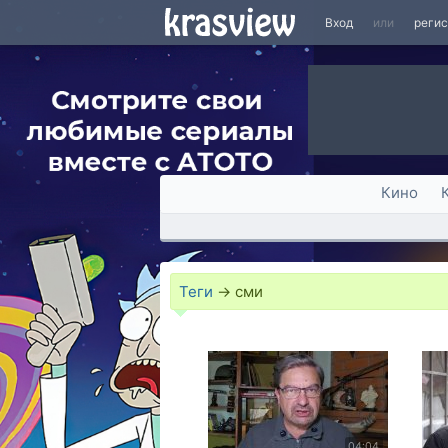
Вход
или
реги
Кино
Теги
→
сми
04:04