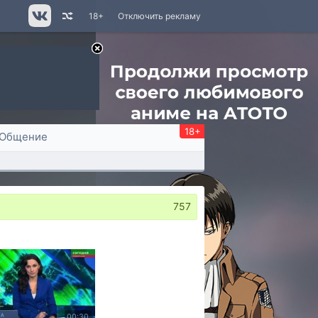
18+
Отключить рекламу
18+
Общение
757
00:30