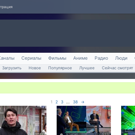
страция
Каналы
Сериалы
Фильмы
Аниме
Радио
Люди
Загрузить
Новое
Популярное
Лучшее
Сейчас смотрят
1
2
3
...
38
→
17:55
00:27