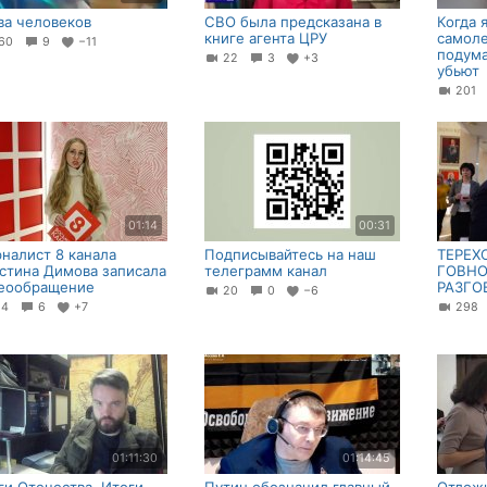
ва человеков
СВО была предсказана в
Когда 
книге агента ЦРУ
самоле
60
9
−11
подума
22
3
+3
убьют
201
01:14
00:31
налист 8 канала
Подписывайтесь на наш
ТЕРЕХО
стина Димова записала
телеграмм канал
ГОВНО
еообращение
РАЗГО
20
0
−6
14
6
+7
29
01:11:30
01:14:45