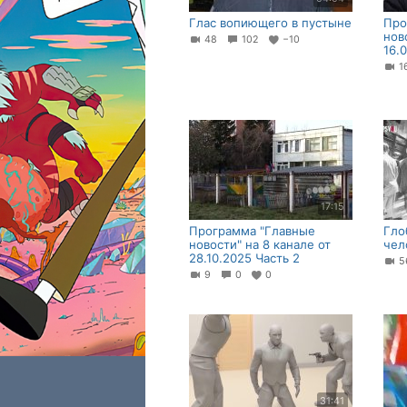
Глас вопиющего в пустыне
Про
нов
48
102
−10
16.
17:15
Программа "Главные
Гло
новости" на 8 канале от
чел
28.10.2025 Часть 2
9
0
0
31:41