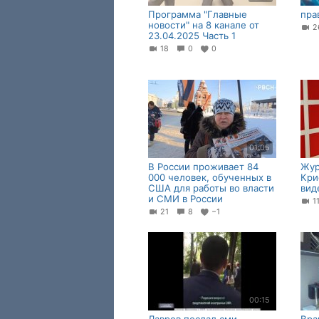
Программа "Главные
пра
новости" на 8 канале от
2
23.04.2025 Часть 1
18
0
0
01:05
В России проживает 84
Жур
000 человек, обученных в
Кри
США для работы во власти
вид
и СМИ в России
1
21
8
−1
00:15