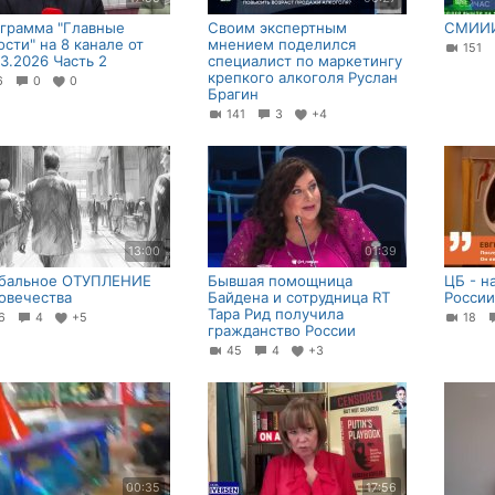
грамма "Главные
Своим экспертным
СМИИ
ости" на 8 канале от
мнением поделился
151
03.2026 Часть 2
специалист по маркетингу
крепкого алкоголя Руслан
16
0
0
Брагин
141
3
+4
13:00
01:39
бальное ОТУПЛЕНИЕ
Бывшая помощница
ЦБ - н
овечества
Байдена и сотрудница RT
России
Тара Рид получила
56
4
+5
18
гражданство России
45
4
+3
00:35
17:56