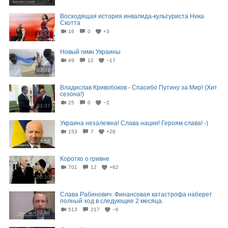
Восходящая история инвалида-культуриста Ника
Скотта
16
0
+3
13:54
Новый гимн Украины
49
12
−17
03:43
Владислав Кривобоков - Спасибо Путину за Мир! (Хит
сезона!)
25
0
−2
03:37
Украина незалежна! Слава нации! Героям слава! -)
153
7
+28
01:56
Коротко о гривне
701
12
+62
00:10
Слава Рабинович. Финансовая катастрофа наберет
полный ход в следующие 2 месяца.
513
217
−6
02:08