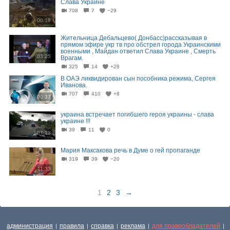
Слава Украине
708
7
−29
00:18
Жительница Дебальцево( Донбасс)рассказывая в
прямом эфире укр тв про обстрел города Украинскими
военными , Майдан ответил Слава Украине , Смерть
03:25
Врагам.
325
14
+28
В ОАЭ ликвидирован сын пособника режима, Сергея
Иванова.
707
410
+8
00:37
украина встречает погибшего героя украины - слава
украине !!!
39
11
0
07:13
Мария Максакова речь в Думе о гей пропаганде
319
39
−20
11:33
1
2
3
→
администрация
правила
справка
реклама
для правообладателей
|
|
|
|
|