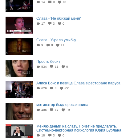
14
0
+3
03:16
Слава - 'Не обижай меня'
17
3
0
04:40
Слава - Украла улыбку
9
0
+1
04:03
Просто бесит
534
11
0
01:37
Алиса Вокс и певица Слава в ресторане паруса
629
4
+51
02:57
мотиватор быдлороссиянина
406
17
−9
06:33
Меняю деньги на славу. Почет не предлагать.
Системно-векторная психология Юрия Бурлана
18
3
0
04:08