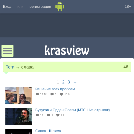
Вход
или
регистрация
18+
Теги
→
слава
46
1
2
3
→
Решение всех проблем
1148
1
+16
00:13
Бутусов и Орден Славы (МТС Live отрывок)
11
1
+1
13:52
Слава - Шлюха