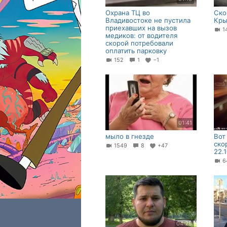
Охрана ТЦ во
Ско
Владивостоке не пустила
Кр
приехавших на вызов
1
медиков: от водителя
скорой потребовали
оплатить парковку
152
1
−1
01:41
мыло в гнезде
Вот
ско
1549
8
+47
22.
6
04:29