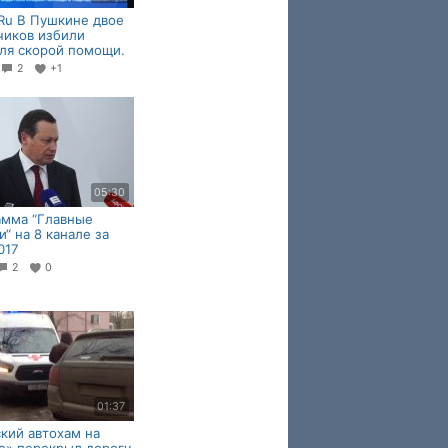
Ru В Пушкине двое
чиков избили
ля скорой помощи.
2
+1
05:30
амма “Главные
и“ на 8 канале за
017
2
0
01:37
кий автохам на