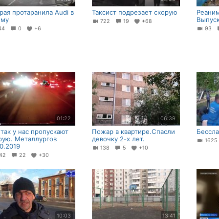
рая протаранила Audi в
Таксист подрезает скорую
Реаним
ыму
Выпуск
722
19
+68
44
0
+6
93
01:22
06:39
 так у нас пропускают
Пожар в квартире.Спасли
Бессла
рую. Металлургов
девочку 2-х лет.
162
10.2019
138
5
+10
42
22
+30
10:03
13:41