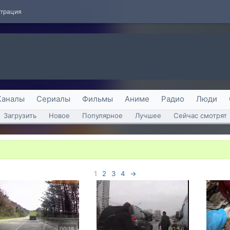
страция
Каналы
Сериалы
Фильмы
Аниме
Радио
Люди
Загрузить
Новое
Популярное
Лучшее
Сейчас смотрят
1
2
3
4
→
00:18
00:56