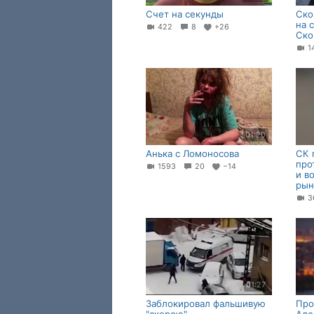
Счет на секунды
Ско
на 
422
8
+26
Ско
1
01:20
Анька с Ломоносова
СК 
про
1593
20
−14
и в
рын
3
01:27
Заблокировал фальшивую
Про