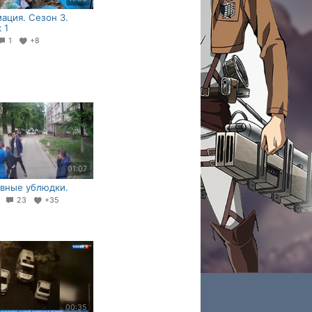
ация. Сезон 3.
 1
1
+8
01:07
вные ублюдки.
5
23
+35
00:35