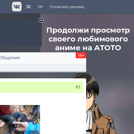
18+
Отключить рекламу
18+
Общение
61
11:06