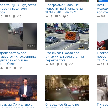
рая Vs. ДПС. Суд встал
Программа “Главные
Вести.
сторону водителя
новости“ на 8 канале за
молод
рой
11.04.2018 - Часть 2
водите
46
1
+20
18
0
0
188
01:04
00:11
проверяет видео
Что бывает когда две
Прогр
тивостояния охранника
мигалки встречаются на
новост
одителя скорой на
перекрестке
11.04.2
ке в Омске
441
2
+10
39
65
2
+12
03:21
00:49
грамма “Актуально с
Очередное быдло не
Питерс