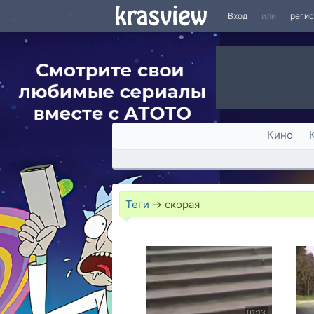
Вход
или
реги
Кино
Теги
→
скорая
01:13