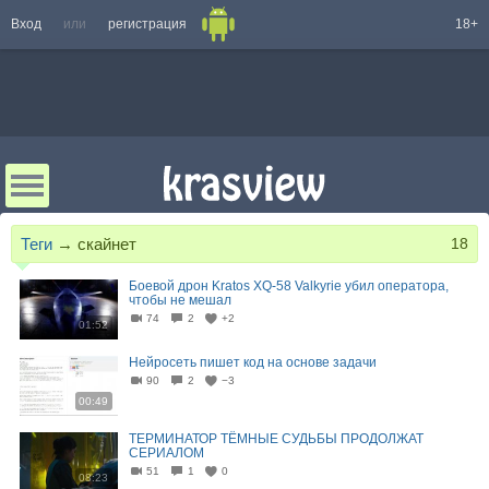
Вход
или
регистрация
18+
Теги
→
скайнет
18
Боевой дрон Kratos XQ-58 Valkyrie убил оператора,
чтобы не мешал
74
2
+2
01:52
Нейросеть пишет код на основе задачи
90
2
−3
00:49
ТЕРМИНАТОР ТЁМНЫЕ СУДЬБЫ ПРОДОЛЖАТ
СЕРИАЛОМ
51
1
0
08:23