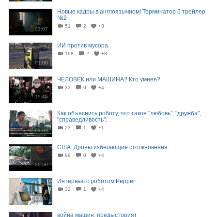
Новые кадры в англоязычном! Терминатор 6 трейлер
№2
51
2
+3
03:07
ИИ против мусора.
168
2
+8
01:00
ЧЕЛОВЕК или МАШИНА? Кто умнее?
33
0
+4
15:45
Как объяснить роботу, что такое "любовь", "дружба",
"справедливость".
23
1
−1
03:09
США. Дроны избегающие столкновения.
99
0
+4
00:50
Интервью с роботом Pepper
32
1
+4
03:06
война машин. предыстория)