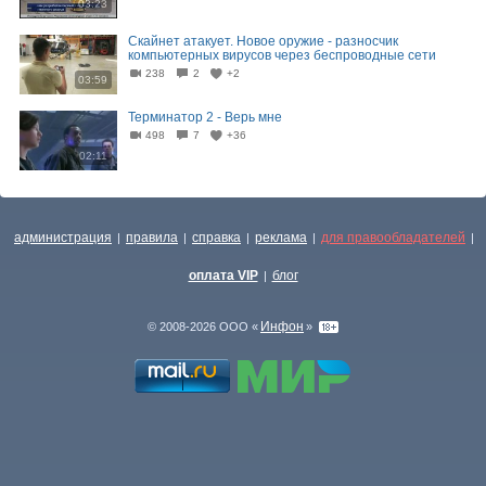
03:23
Скайнет атакует. Новое оружие - разносчик
компьютерных вирусов через беспроводные сети
238
2
+2
03:59
Терминатор 2 - Верь мне
498
7
+36
02:11
администрация
правила
справка
реклама
для правообладателей
|
|
|
|
|
оплата VIP
блог
|
Инфон
© 2008-2026 ООО «
»