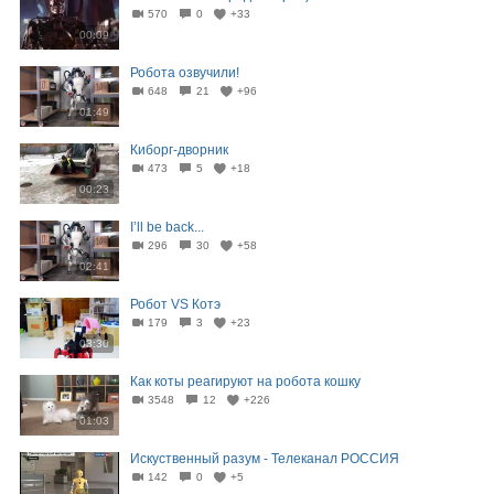
570
0
+33
00:09
Робота озвучили!
648
21
+96
01:49
Киборг-дворник
473
5
+18
00:23
I’ll be back...
296
30
+58
02:41
Робот VS Котэ
179
3
+23
03:30
Как коты реагируют на робота кошку
3548
12
+226
01:03
Искуственный разум - Телеканал РОССИЯ
142
0
+5