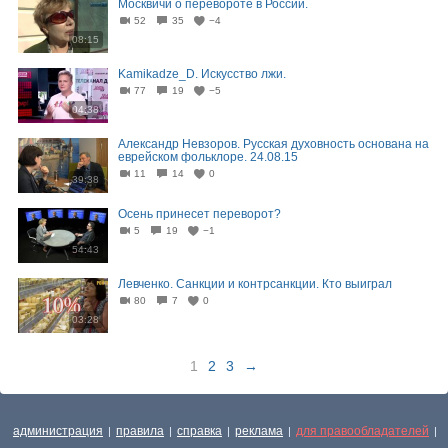
Москвичи о перевороте в России.
52
35
−4
08:15
Kamikadze_D. Искусство лжи.
77
19
−5
04:38
Александр Невзоров. Русская духовность основана на
еврейском фольклоре. 24.08.15
11
14
0
39:38
Осень принесет переворот?
5
19
−1
54:43
Левченко. Санкции и контрсанкции. Кто выиграл
80
7
0
03:28
1
2
3
→
администрация
правила
справка
реклама
для правообладателей
|
|
|
|
|