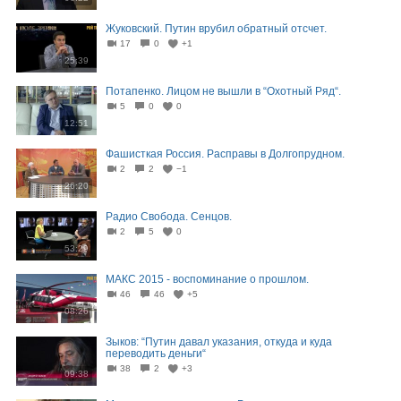
Жуковский. Путин врубил обратный отсчет.
17
0
+1
25:39
Потапенко. Лицом не вышли в “Охотный Ряд“.
5
0
0
12:51
Фашисткая Россия. Расправы в Долгопрудном.
2
2
−1
26:20
Радио Свобода. Сенцов.
2
5
0
53:29
МАКС 2015 - воспоминание о прошлом.
46
46
+5
08:26
Зыков: “Путин давал указания, откуда и куда
переводить деньги“
38
2
+3
09:38