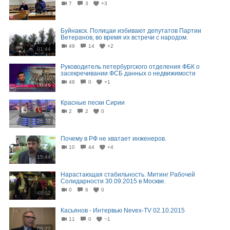
7
3
+3
03:14
Буйнакск. Полицаи избивают депутатов Партии
Ветеранов, во время их встречи с народом.
49
14
+2
01:44
Руководитель петербургского отделения ФБК о
засекречивании ФСБ данных о недвижимости
48
0
+1
00:46
Красные пески Сирии
2
2
0
26:37
Почему в РФ не хватает инженеров.
10
44
+4
15:44
Нарастающая стабильность. Митинг Рабочей
Солидарности 30.09.2015 в Москве.
0
6
0
48:02
Касьянов - Интервью Nevex-TV 02.10.2015
11
0
−1
06:22