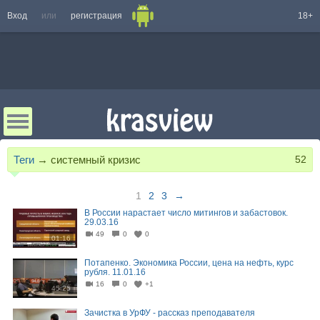
Вход
или
регистрация
18+
Теги
→
системный кризис
52
1
2
3
→
В России нарастает число митингов и забастовок.
29.03.16
49
0
0
01:16
Потапенко. Экономика России, цена на нефть, курс
рубля. 11.01.16
16
0
+1
45:25
Зачистка в УрФУ - рассказ преподавателя