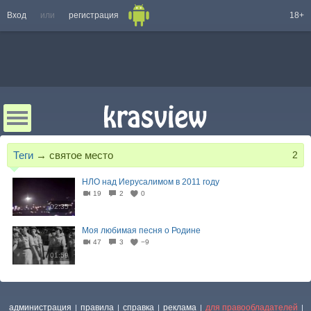
Вход
или
регистрация
18+
Теги
→
святое место
2
НЛО над Иерусалимом в 2011 году
19
2
0
02:35
Моя любимая песня о Родине
47
3
−9
01:59
администрация
правила
справка
реклама
для правообладателей
|
|
|
|
|