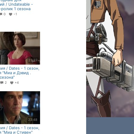
ий / Undateable -
ролик 1 сезона
0
−1
23:27
ия / Dates - 1 сезон,
я "Миа и Дэвид .
сезона"
2
+4
23:48
ия / Dates - 1 сезон,
я "Миа и Стивен"