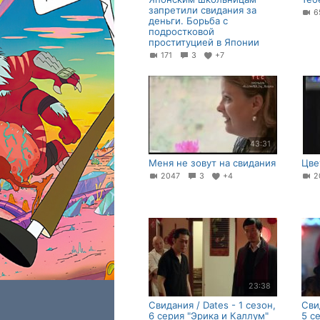
запретили свидания за
6
деньги. Борьба с
подростковой
проституцией в Японии
171
3
+7
43:31
Меня не зовут на свидания
Цве
2047
3
+4
23:38
Свидания / Dates - 1 сезон,
Сви
6 серия "Эрика и Каллум"
5 с