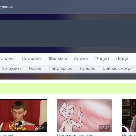
страция
Каналы
Сериалы
Фильмы
Аниме
Радио
Люди
Загрузить
Новое
Популярное
Лучшее
Сейчас смотрят
00:29
07:37
е пора!
Математика online-
Непри