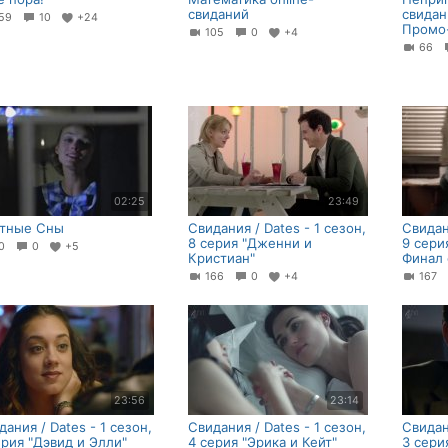
свиданий
свидан
59
10
+24
Промо-
105
0
+4
66
02:25
23:49
тные Сны
Свидания / Dates - 1 сезон,
Свидан
8 серия "Дженни и
9 сери
20
0
+5
Кристиан"
Финал 
166
0
+4
167
23:56
23:14
дания / Dates - 1 сезон,
Свидания / Dates - 1 сезон,
Свидан
ерия "Дэвид и Элли"
4 серия "Эрика и Кейт"
3 сери