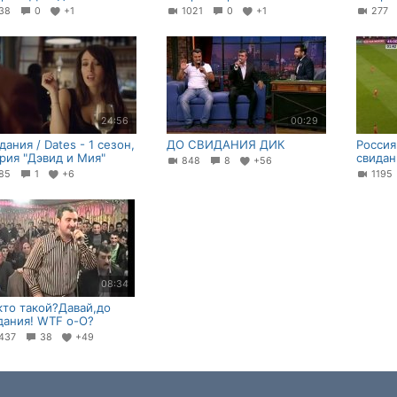
38
0
+1
1021
0
+1
277
24:56
00:29
дания / Dates - 1 сезон,
ДО СВИДАНИЯ ДИК
Россия
ерия "Дэвид и Мия"
свидан
848
8
+56
85
1
+6
119
08:34
кто такой?Давай,до
дания! WTF o-O?
437
38
+49