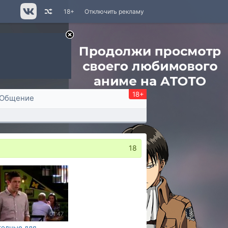
18+
Отключить рекламу
18+
Общение
18
01:47
годные для