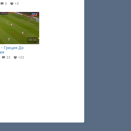
0
+3
00:10
 - Греция До
ия
5
22
+22