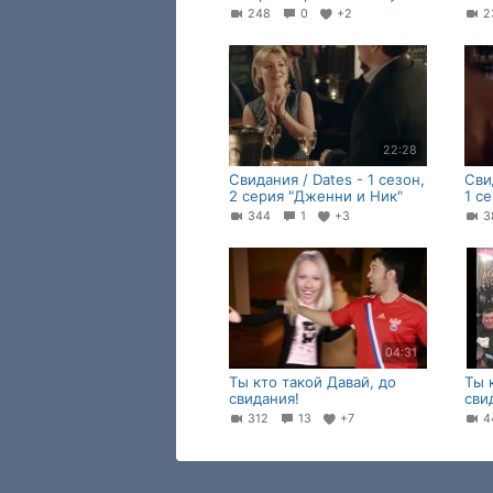
248
0
+2
2
22:28
Свидания / Dates - 1 сезон,
Сви
2 серия "Дженни и Ник"
1 с
344
1
+3
3
04:31
Ты кто такой Давай, до
Ты 
свидания!
сви
312
13
+7
4