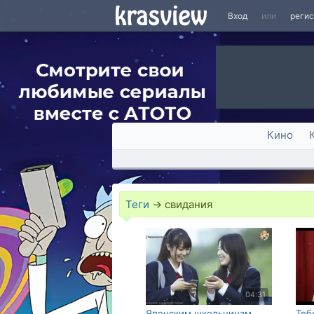
Вход
или
реги
Кино
Теги
→
свидания
04:31
Японским школьницам
Теб