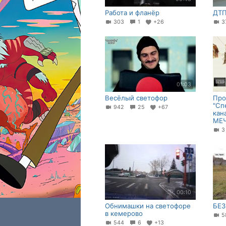
Работа и фланёр
ДТП
303
1
+26
3
01:03
Весёлый светофор
Про
"Сп
942
25
+67
кан
МЕЧ
00:10
Обнимашки на светофоре
БЕЗ
в кемерово
544
6
+13