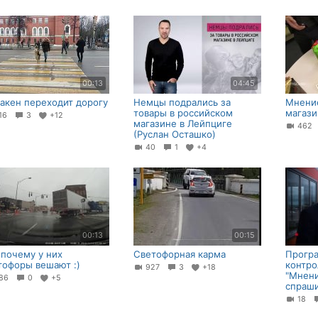
00:13
04:45
акен переходит дорогу
Немцы подрались за
Мнение
товары в российском
магази
16
3
+12
магазине в Лейпциге
46
(Руслан Осташко)
40
1
+4
00:13
00:15
 почему у них
Светофорная карма
Прогр
тофоры вешают :)
контро
927
3
+18
"Мнени
86
0
+5
спраши
18