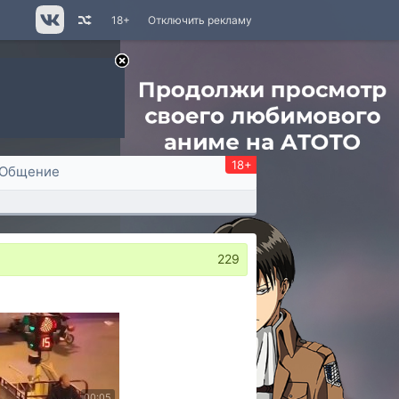
18+
Отключить рекламу
18+
Общение
229
00:05