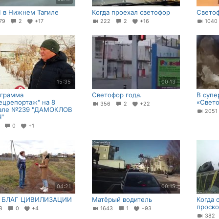
 в Нижнем Тагиле
Когда проехал светофор
Светоф
79
2
+17
222
2
+16
104
15:35
00:13
грамма
Светофор года.
В супе
ецрепортаж" на 8
«Свет
356
2
+22
але №239 "ДАМОКЛОВ
205
"
3
0
+1
04:21
00:15
 БЛАГ ЦИВИЛИЗАЦИИ
Матёрый водитель
Когда 
проско
58
0
+4
1643
1
+93
38