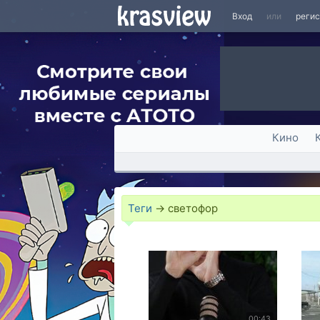
Вход
или
реги
Кино
Теги
→
светофор
00:43