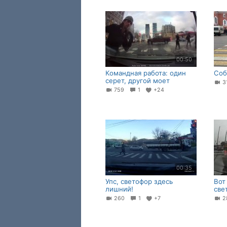
00:50
Командная работа: один
Соб
серет, другой моет
3
759
1
+24
00:35
Упс, светофор здесь
Вот
лишний!
све
260
1
+7
2