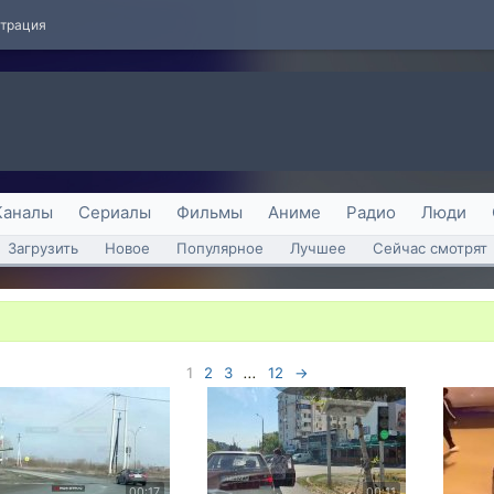
страция
Каналы
Сериалы
Фильмы
Аниме
Радио
Люди
Загрузить
Новое
Популярное
Лучшее
Сейчас смотрят
1
2
3
...
12
→
00:17
00:11