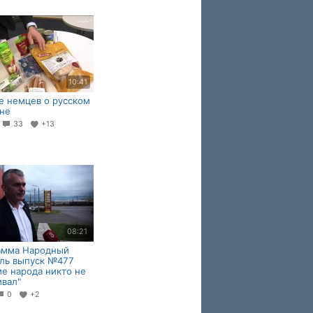
10:41
 немцев о русском
не
2
33
+13
08:21
амма Народный
ль выпуск №477
е народа никто не
вал"
0
+2