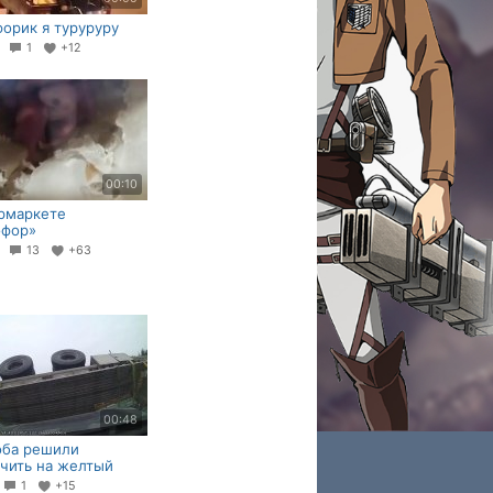
орик я туруруру
0
1
+12
00:10
рмаркете
офор»
1
13
+63
00:48
оба решили
чить на желтый
2
1
+15