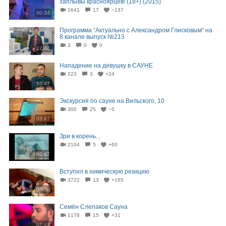
заплывы красноярцев! (18+) (2015)
1641
17
−137
00:34
Программа “Актуально с Александром Глисковым“ на
8 канале выпуск №213
3
0
0
02:44
Нападение на девушку в САУНЕ
223
3
+24
10:47
Экскурсия по сауне на Вильского, 10
300
25
−5
03:47
Зри в корень...
2104
5
+60
00:47
Вступил в химическую реакцию
3722
13
+165
00:30
Семён Слепаков Сауна
1178
15
+31
02:41