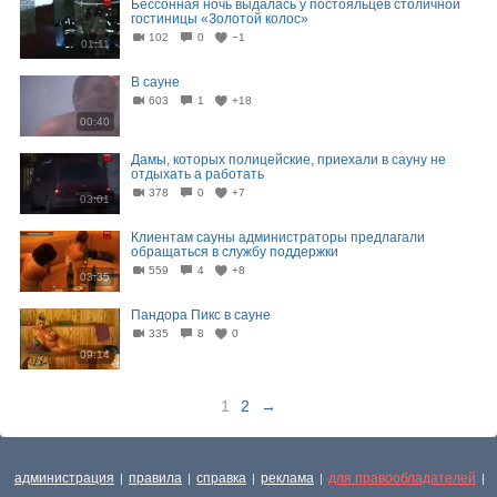
Бессонная ночь выдалась у постояльцев столичной
гостиницы «Золотой колос»
102
0
−1
01:11
В сауне
603
1
+18
00:40
Дамы, которых полицейские, приехали в сауну не
отдыхать а работать
378
0
+7
03:01
Клиентам сауны администраторы предлагали
обращаться в службу поддержки
559
4
+8
03:35
Пандора Пикс в сауне
335
8
0
09:14
1
2
→
администрация
правила
справка
реклама
для правообладателей
|
|
|
|
|