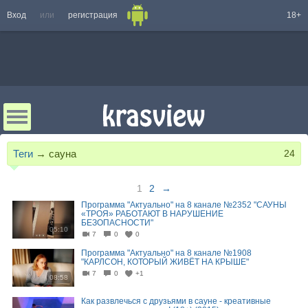
Вход
или
регистрация
18+
Теги
→
сауна
24
1
2
→
Программа "Актуально" на 8 канале №2352 "САУНЫ
«ТРОЯ» РАБОТАЮТ В НАРУШЕНИЕ
БЕЗОПАСНОСТИ"
05:10
7
0
0
Программа "Актуально" на 8 канале №1908
"КАРЛСОН, КОТОРЫЙ ЖИВЁТ НА КРЫШЕ"
7
0
+1
08:58
Как развлечься с друзьями в сауне - креативные