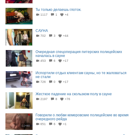
Ты только делаешь глоток.
1117
1
+4
00:26
САУНА
702
3
+44
00:29
Очередная спецоперация питерских полицейских
началась в сауне
453
6
+17
02:49
Испортили отдых клиентам сауны, но те жаловаться
не стали
726
0
+17
01:57
Жесткое падение на скользком полу в сауне
2197
8
+76
00:31
Говорили о любви кемеровские полицейские во время
очередного рейда
651
6
+1
02:38