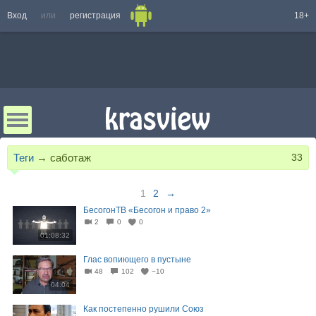
Вход
или
регистрация
18+
Теги
→
саботаж
33
1
2
→
БесогонТВ «Бесогон и право 2»
2
0
0
01:08:32
Глас вопиющего в пустыне
48
102
−10
04:04
Как постепенно рушили Союз