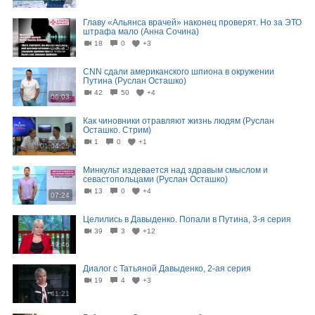
Главу «Альянса врачей» наконец проверят. Но за ЭТО
штрафа мало (Анна Сочина)
18
0
+3
13:35
CNN сдали американского шпиона в окружении
Путина (Руслан Осташко)
42
50
+4
06:03
Как чиновники отравляют жизнь людям (Руслан
Осташко. Стрим)
1
0
+1
01:04:25
Минкульт издевается над здравым смыслом и
севастопольцами (Руслан Осташко)
13
0
+4
07:24
Целились в Давыденко. Попали в Путина, 3-я серия
39
3
+12
49:46
Диалог с Татьяной Давыденко, 2-ая серия
19
4
+3
41:21