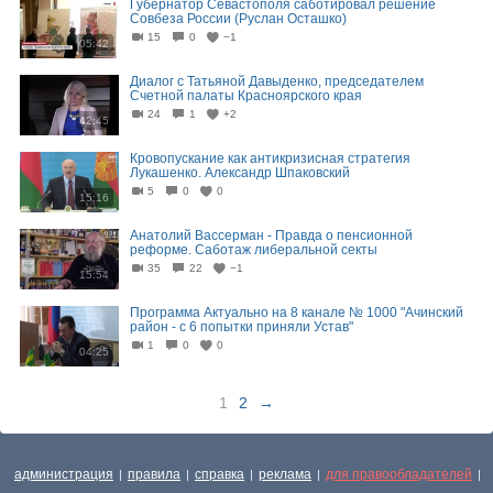
Губернатор Севастополя саботировал решение
Совбеза России (Руслан Осташко)
15
0
−1
05:42
Диалог с Татьяной Давыденко, председателем
Счетной палаты Красноярского края
24
1
+2
42:45
Кровопускание как антикризисная стратегия
Лукашенко. Александр Шпаковский
5
0
0
15:16
Анатолий Вассерман - Правда о пенсионной
реформе. Саботаж либеральной секты
35
22
−1
15:54
Программа Актуально на 8 канале № 1000 "Ачинский
район - с 6 попытки приняли Устав"
1
0
0
04:25
1
2
→
администрация
правила
справка
реклама
для правообладателей
|
|
|
|
|