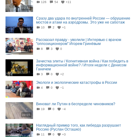
126
54
+11
02:49
Сразу два удара по внутренней России — обрушение
мостов и атаки на аэродромы. Это уже не саботаж
10
2
+1
09:59
Рассказал правду - уволили | Интервью с врачом
"оппозиционером" Игорем Гринёвым
8
3
0
33:37
Зачистка элиты / Когнитивная война / Как победить в
информационной войне? / Итоги недели с Денисом
Ганичем
01:12:16
3
0
+2
Экологи и экологические катастрофы в России
4
0
−1
55:43
Виноват ли Путин в беспределе чиновников?
19
0
−4
09:05
Наглядный пример того, как либерда разрушает
Россию (Руслан Осташко)
11
0
+3
12:49