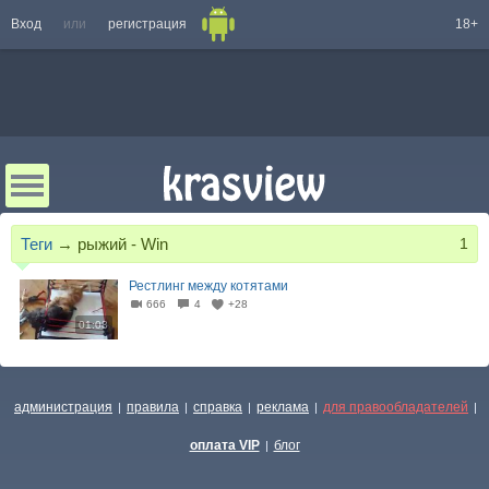
Вход
или
регистрация
18+
Теги
→
рыжий - Win
1
Рестлинг между котятами
666
4
+28
01:08
администрация
правила
справка
реклама
для правообладателей
|
|
|
|
|
оплата VIP
блог
|