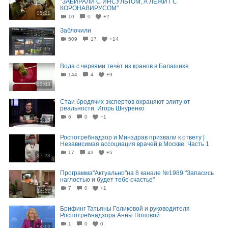
"ЗАБИРАЛИ С ИНСУЛЬТОМ, А ЛЕЖИТ С
КОРОНАВИРУСОМ"
05:21
10
0
+2
Заблочили
509
17
+14
00:15
Вода с червями течёт из кранов в Балашихе
144
4
+9
03:03
Стаи бродячих экспертов охраняют элиту от
реальности. Игорь Шнуренко
6
0
−1
25:13
Роспотребнадзор и Минздрав призвали к ответу |
Независимая ассоциация врачей в Москве. Часть 1
17
43
+5
37:23
Программа"Актуально"на 8 канале №1989 "Запасись
наглостью и будет тебе счастье"
7
0
+1
06:21
Брифинг Татьяны Голиковой и руководителя
Роспотребнадзора Анны Поповой
1
0
0
54:12