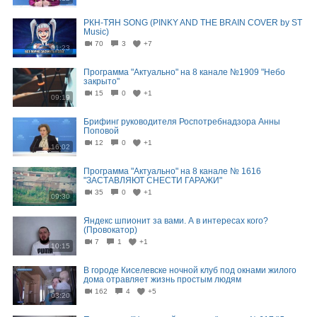
РКН-ТЯН SONG (PINKY AND THE BRAIN COVER by ST
Music)
70
3
+7
01:23
Программа "Актуально" на 8 канале №1909 "Небо
закрыто"
15
0
+1
09:19
Брифинг руководителя Роспотребнадзора Анны
Поповой
12
0
+1
16:02
Программа "Актуально" на 8 канале № 1616
"ЗАСТАВЛЯЮТ СНЕСТИ ГАРАЖИ"
35
0
+1
09:30
Яндекс шпионит за вами. А в интересах кого?
(Провокатор)
7
1
+1
10:15
В городе Киселевске ночной клуб под окнами жилого
дома отравляет жизнь простым людям
162
4
+5
03:20