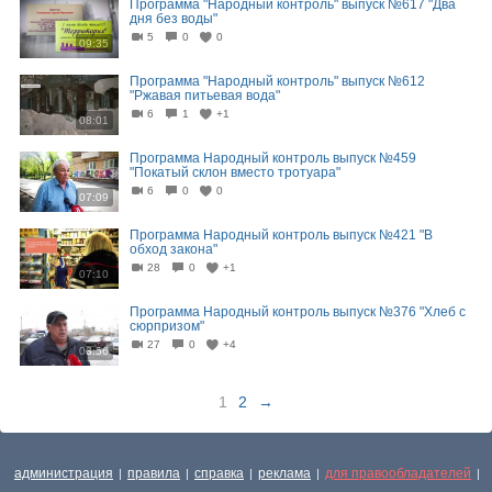
Программа "Народный контроль" выпуск №617 "Два
дня без воды"
5
0
0
09:35
Программа "Народный контроль" выпуск №612
"Ржавая питьевая вода"
6
1
+1
08:01
Программа Народный контроль выпуск №459
"Покатый склон вместо тротуара"
6
0
0
07:09
Программа Народный контроль выпуск №421 "В
обход закона"
28
0
+1
07:10
Программа Народный контроль выпуск №376 "Хлеб с
сюрпризом"
27
0
+4
03:56
1
2
→
администрация
правила
справка
реклама
для правообладателей
|
|
|
|
|