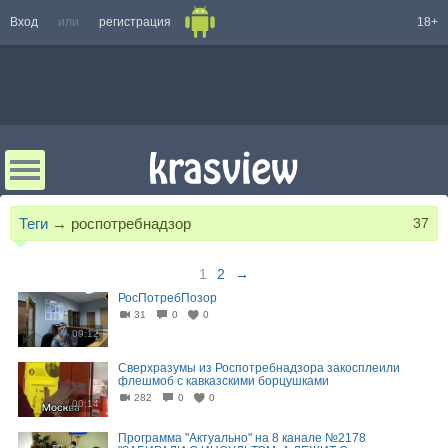
Вход
или
регистрация
18+
Теги
→
роспотребнадзор
37
1
2
→
РосПотребПозор
31
0
0
09:12
Сверхразумы из Роспотребнадзора закосплеили
флешмоб с кавказскими борцушками
282
0
0
00:14
Программа "Актуально" на 8 канале №2178