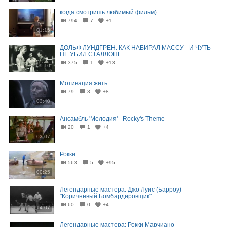
когда смотришь любимый фильм)
794
7
+1
01:15
ДОЛЬФ ЛУНДГРЕН. КАК НАБИРАЛ МАССУ - И ЧУТЬ
НЕ УБИЛ СТАЛЛОНЕ
375
1
+13
09:16
Мотивация жить
79
3
+8
03:40
Ансамбль 'Мелодия' - Rocky's Theme
20
1
+4
02:07
Рокки
563
5
+95
00:25
Легендарные мастера: Джо Луис (Барроу)
"Коричневый Бомбардировщик"
60
0
+4
14:07
Легендарные мастера: Рокки Марчиано