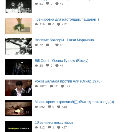
51
0
+2
06:17
Тренировка для настоящих пацанов=)
216
6
+12
03:02
Великие боксеры - Рокки Марчиано
72
3
+8
03:27
Bill Conti - Gonna fly now (Rocky)
28
0
+4
05:11
Рокки Бальбоа против Али (Оскар 1976)
1020
12
+77
00:43
Мышь просто красава!))))))Выход есть всегда)))
892
9
+40
01:28
10 великих нокаутёров
812
1
+27