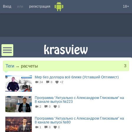
Вход
или
регистрация
18+
Теги
→
расчеты
3
Мир без доллара всё ближе (Уставший Оптимист)
24
0
+2
10:25
Программа “Актуально с Александром Глисковым“ на
8 канале выпуск №223
2
0
0
02:17
Программа “Актуально с Александром Глисковым“ на
8 канале выпуск №80
1
0
0
03:54